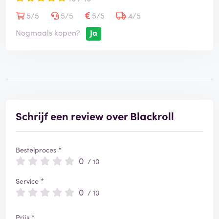
5/5
5/5
5/5
4/5
Nogmaals kopen?
Ja
Schrijf een review over Blackroll
Bestelproces *
0
/ 10
Service *
0
/ 10
Prijs *