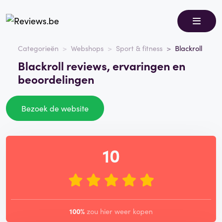
Categorieën
Webshops
Sport & fitness
Blackroll
Blackroll reviews, ervaringen en
beoordelingen
Bezoek de website
10
100%
zou hier weer kopen