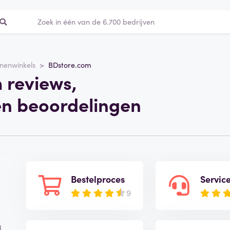
nenwinkels
BDstore.com
 reviews,
en beoordelingen
Bestelproces
Servic
9
d