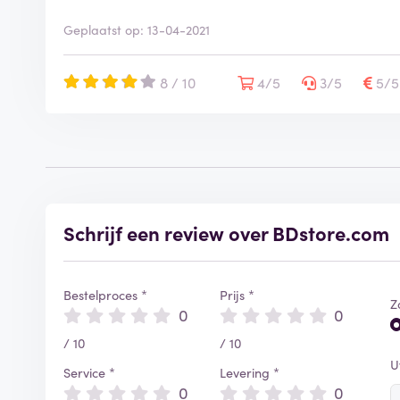
Geplaatst op: 13-04-2021
8 / 10
4/5
3/5
5/
Schrijf een review over BDstore.com
Bestelproces *
Prijs *
Z
0
0
/ 10
/ 10
U
Service *
Levering *
0
0