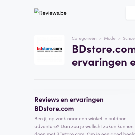
Website
BDstore.com
Categorieën
Mode
Schoe
BDstore.com
Categorie
Mode
ervaringen 
Schrijf een beoordeling
Reviews en ervaringen
BDstore.com
Ben jij op zoek naar een winkel in outdoor
adventure? Dan zou je wellicht zaken kunnen
doen met BDstore.com. Om je een goed beel