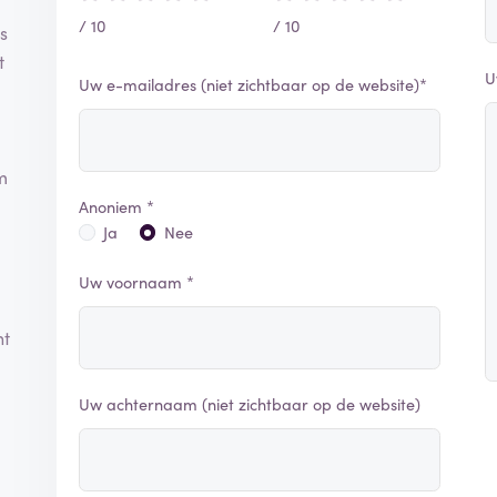
/ 10
/ 10
s
t
U
Uw e-mailadres (niet zichtbaar op de website)*
m
Anoniem *
Ja
Nee
Uw voornaam *
ht
Uw achternaam (niet zichtbaar op de website)