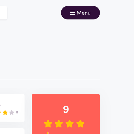
Menu
e
9
8