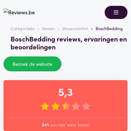
Categorieën
Wonen
Slaapcomfort
BoschBedding
BoschBedding reviews, ervaringen en
beoordelingen
Bezoek de website
5,3
24%
zou hier weer kopen