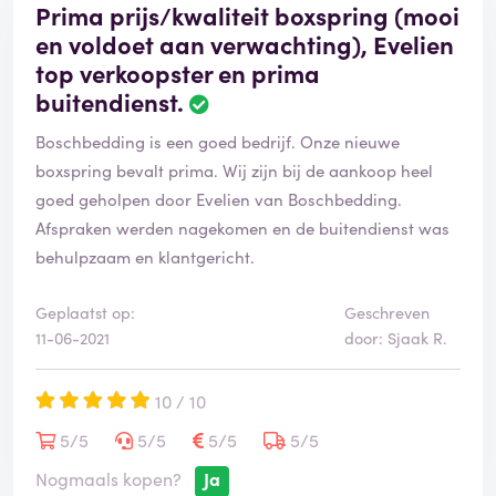
Prima prijs/kwaliteit boxspring (mooi
en voldoet aan verwachting), Evelien
top verkoopster en prima
buitendienst.
Boschbedding is een goed bedrijf. Onze nieuwe
boxspring bevalt prima. Wij zijn bij de aankoop heel
goed geholpen door Evelien van Boschbedding.
Afspraken werden nagekomen en de buitendienst was
behulpzaam en klantgericht.
Geplaatst op:
Geschreven
11-06-2021
door: Sjaak R.
10 / 10
5/5
5/5
5/5
5/5
Nogmaals kopen?
Ja