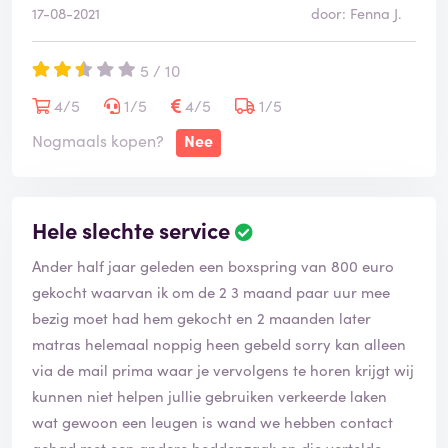
17-08-2021
door: Fenna J.
5 / 10
4/5
1/5
4/5
1/5
Nogmaals kopen?
Nee
Hele slechte service
Ander half jaar geleden een boxspring van 800 euro
gekocht waarvan ik om de 2 3 maand paar uur mee
bezig moet had hem gekocht en 2 maanden later
matras helemaal noppig heen gebeld sorry kan alleen
via de mail prima waar je vervolgens te horen krijgt wij
kunnen niet helpen jullie gebruiken verkeerde laken
wat gewoon een leugen is wand we hebben contact
gehad met een andere beddenzaak en die vertelde