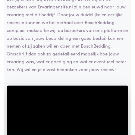
bezoekers van Ervaringensite.nl zijn benieuwd naar jouw
ervaring met dit bedrijf. Door jouw duidelijke en eerlijke
recensie kunnen we het verhaal over BoschBedding
compleet maken. Terwijl de bezoekers van ons platform en
op basis van jouw beoordeling een goed besluit kunnen
nemen of zij zaken willen doen met BoschBedding.
Omschrijf dan ook zo gedetailleerd mogelijk hoe jouw
ervaring was, wat er goed ging en wat er eventueel beter
kan. Wij willen je alvast bedanken voor jouw review!