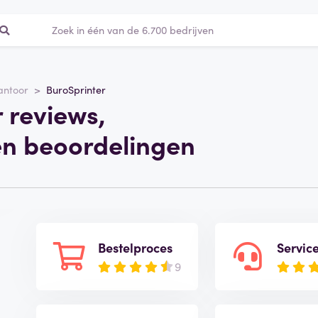
antoor
BuroSprinter
 reviews,
en beoordelingen
Bestelproces
Servic
9