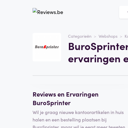
Website
BuroSprinter
Categorieën
Webshops
K
BuroSprinter
Categorie
Webshops
ervaringen 
Schrijf een beoordeling
Reviews en Ervaringen
BuroSprinter
Wil je graag nieuwe kantoorartikelen in huis
halen en een bestelling plaatsen bij
BuroSprinter, maar wil je eerst meer teweten