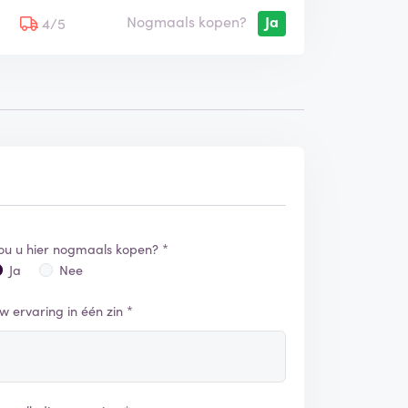
Nogmaals kopen?
Ja
5
4/5
ou u hier nogmaals kopen? *
Ja
Nee
w ervaring in één zin *