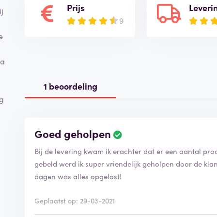
Prijs
Leveri
j
9
e
Na
1 beoordeling
ng
Goed geholpen
Bij de levering kwam ik erachter dat er een aantal pr
gebeld werd ik super vriendelijk geholpen door de kla
dagen was alles opgelost!
Geplaatst op: 29-03-2021