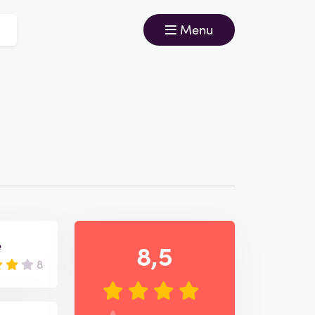
Menu
e
8,5
8