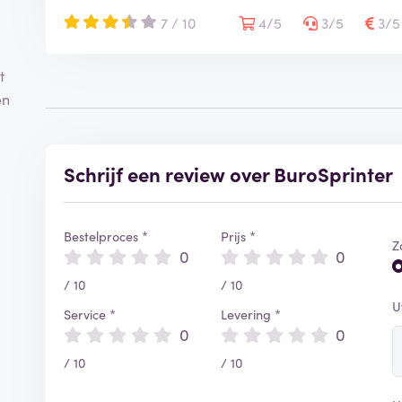
7 / 10
4/5
3/5
3/
t
en
Schrijf een review over BuroSprinter
Bestelproces *
Prijs *
Z
0
0
/ 10
/ 10
U
Service *
Levering *
0
0
/ 10
/ 10