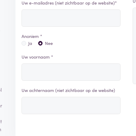
U
Uw e-mailadres (niet zichtbaar op de website)*
s
Anoniem *
Ja
Nee
Uw voornaam *
l
Uw achternaam (niet zichtbaar op de website)
r
t
n