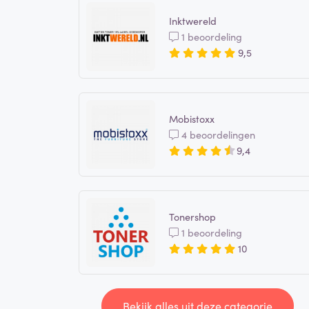
Inktwereld
1 beoordeling
9,5
Mobistoxx
4 beoordelingen
9,4
Tonershop
1 beoordeling
10
Bekijk alles uit deze categorie