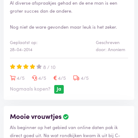
Al diverse afspraakjes gehad en de ene man is een
groter succes dan de andere.
Nog niet de ware gevonden maar leuk is het zeker.
Geplaatst op:
Geschreven
28-04-2014
door: Anoniem
8 / 10
4/5
4/5
4/5
4/5
Nogmaals kopen?
Ja
Mooie vrouwtjes
Als beginner op het gebied van online daten pak ik
direct goed uit. Na wat rondkijken kwam ik uit bij C-