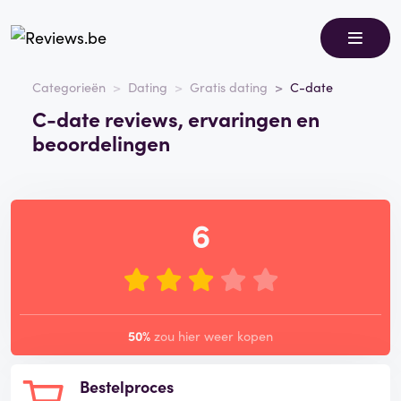
Categorieën
Dating
Gratis dating
C-date
C-date reviews, ervaringen en
beoordelingen
6
50%
zou hier weer kopen
Bestelproces