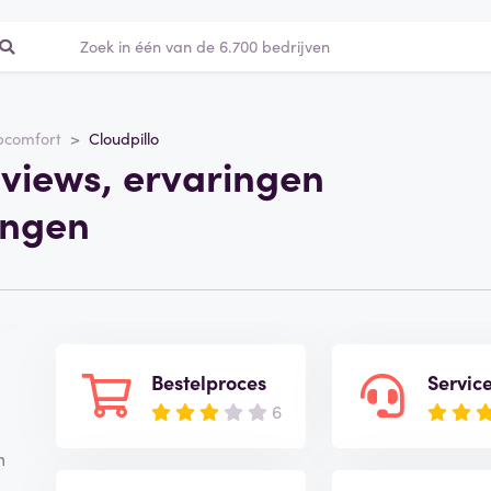
pcomfort
Cloudpillo
eviews, ervaringen
ingen
Bestelproces
Servic
6
m