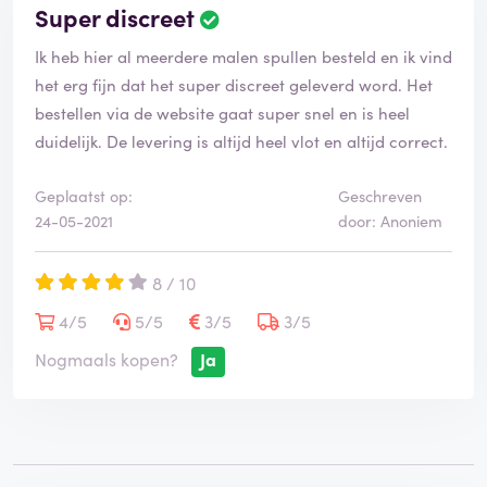
Super discreet
B
e
Ik heb hier al meerdere malen spullen besteld en ik vind
o
o
het erg fijn dat het super discreet geleverd word. Het
r
bestellen via de website gaat super snel en is heel
d
duidelijk. De levering is altijd heel vlot en altijd correct.
e
l
i
Geplaatst op:
Geschreven
n
24-05-2021
door: Anoniem
g
i
8 / 10
s
g
4/5
5/5
3/5
3/5
e
v
Nogmaals kopen?
Ja
e
r
i
f
i