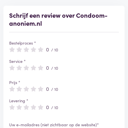
e
e
r
Schrijf een review over Condoom-
d
anoniem.nl
Bestelproces *
0
/ 10
Service *
0
/ 10
Prijs *
0
/ 10
Levering *
0
/ 10
Uw e-mailadres (niet zichtbaar op de website)*