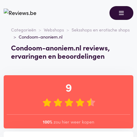
Categorieën
Webshops
Seksshops en erotische shops
Condoom-anoniem.nl
Condoom-anoniem.nl reviews,
ervaringen en beoordelingen
9
100%
zou hier weer kopen