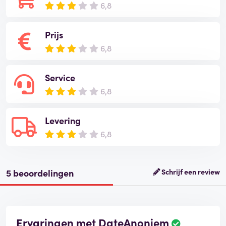
6,8
Prijs
6,8
Service
6,8
Levering
6,8
5 beoordelingen
Schrijf een review
Ervaringen met DateAnoniem