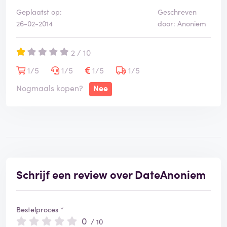
Geplaatst op:
Geschreven
26-02-2014
door: Anoniem
2 / 10
1/5
1/5
1/5
1/5
Nogmaals kopen?
Nee
Schrijf een review over DateAnoniem
Bestelproces *
0
/ 10