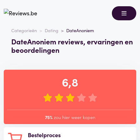
Categorieën
Dating
DateAnoniem
DateAnoniem reviews, ervaringen en
beoordelingen
6,8
75%
zou hier weer kopen
Bestelproces