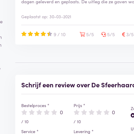
dagen geleverd en geplaats. De uitleg die ze gaven w
Geplaatst op: 30-03-2021
De
9 / 10
5/5
5/5
3/
m
n
e
Schrijf een review over De Sfeerhaar
Bestelproces *
Prijs *
Z
0
0
/ 10
/ 10
U
Service *
Levering *