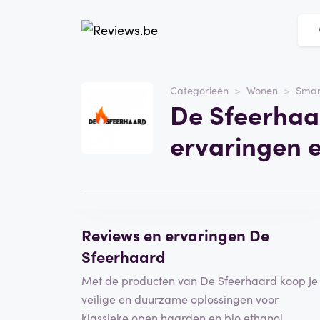
Website
De Sfeerhaard
Categorieën
Wonen
Sma
De Sfeerhaa
Categorie
Wonen
ervaringen 
Schrijf een beoordeling
Reviews en ervaringen De
Sfeerhaard
Met de producten van De Sfeerhaard koop je
veilige en duurzame oplossingen voor
klassieke open haarden en bio ethanol