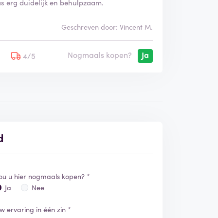
as erg duidelijk en behulpzaam.
Geschreven door: Vincent M.
Nogmaals kopen?
Ja
5
4/5
d
ou u hier nogmaals kopen? *
Ja
Nee
w ervaring in één zin *