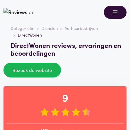
Categorieën
Diensten
Verhuurbedrijven
DirectWonen
DirectWonen reviews, ervaringen en
beoordelingen
Bezoek de website
9