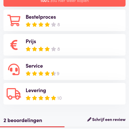
100%
zou hier weer kopen
Bestelproces
8
Prijs
8
Service
9
Levering
10
2 beoordelingen
Schrijf een review