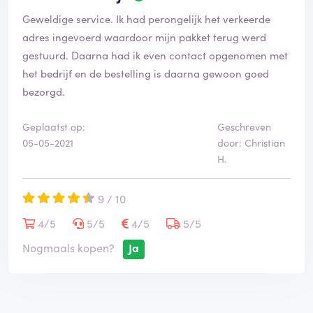
e
Geweldige service. Ik had perongelijk het verkeerde
o
o
adres ingevoerd waardoor mijn pakket terug werd
r
gestuurd. Daarna had ik even contact opgenomen met
d
het bedrijf en de bestelling is daarna gewoon goed
e
bezorgd.
l
i
n
Geplaatst op:
Geschreven
g
05-05-2021
door: Christian
i
H.
s
g
e
9 / 10
v
4/5
5/5
4/5
5/5
e
r
Nogmaals kopen?
Ja
i
f
i
e