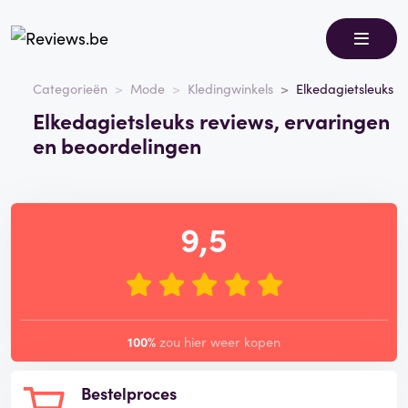
Categorieën
Mode
Kledingwinkels
Elkedagietsleuks
Elkedagietsleuks reviews, ervaringen
en beoordelingen
9,5
100%
zou hier weer kopen
Bestelproces