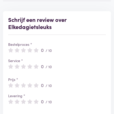
e
r
d
Schrijf een review over
Elkedagietsleuks
Bestelproces *
0
/ 10
Service *
0
/ 10
Prijs *
0
/ 10
Levering *
0
/ 10