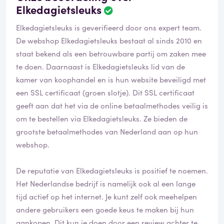
Elkedagietsleuks
B
e
Elkedagietsleuks is geverifieerd door ons expert team.
o
o
De webshop Elkedagietsleuks bestaat al sinds 2010 en
r
staat bekend als een betrouwbare partij om zaken mee
d
te doen. Daarnaast is Elkedagietsleuks lid van de
e
kamer van koophandel en is hun website beveiligd met
l
i
een SSL certificaat (groen slotje). Dit SSL certificaat
n
geeft aan dat het via de online betaalmethodes veilig is
g
om te bestellen via Elkedagietsleuks. Ze bieden de
i
grootste betaalmethodes van Nederland aan op hun
s
g
webshop.
e
v
De reputatie van Elkedagietsleuks is positief te noemen.
e
Het Nederlandse bedrijf is namelijk ook al een lange
r
i
tijd actief op het internet. Je kunt zelf ook meehelpen
f
andere gebruikers een goede keus te maken bij hun
i
aankopen. Dit kun je doen door een review achter te