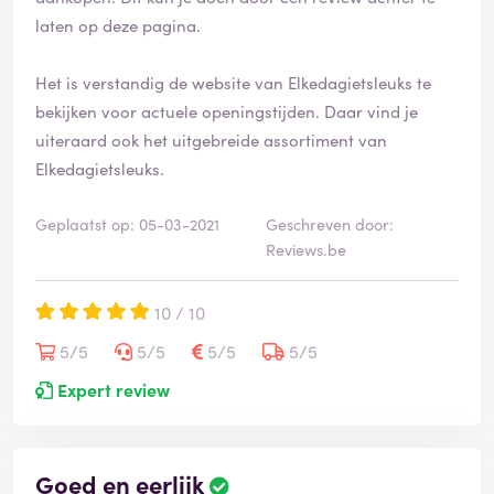
e
laten op deze pagina.
e
r
d
Het is verstandig de website van Elkedagietsleuks te
bekijken voor actuele openingstijden. Daar vind je
uiteraard ook het uitgebreide assortiment van
Elkedagietsleuks.
Geplaatst op: 05-03-2021
Geschreven door:
Reviews.be
10 / 10
5/5
5/5
5/5
5/5
Expert review
Goed en eerlijk
B