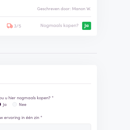
Geschreven door: Manon W.
Nogmaals kopen?
Ja
5
3/5
ou u hier nogmaals kopen? *
Ja
Nee
w ervaring in één zin *