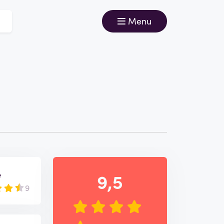
Menu
e
9,5
9