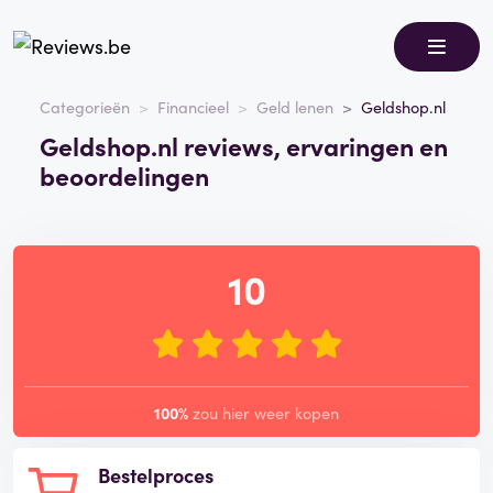
Categorieën
Financieel
Geld lenen
Geldshop.nl
Geldshop.nl reviews, ervaringen en
beoordelingen
10
100%
zou hier weer kopen
Bestelproces