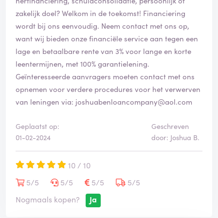
herfinanciering, schuldconsolidatie, persoonlijk of
zakelijk doel? Welkom in de toekomst! Financiering
wordt bij ons eenvoudig. Neem contact met ons op,
want wij bieden onze financiële service aan tegen een
lage en betaalbare rente van 3% voor lange en korte
leentermijnen, met 100% garantielening.
Geïnteresseerde aanvragers moeten contact met ons
opnemen voor verdere procedures voor het verwerven
van leningen via: joshuabenloancompany@aol.com
Geplaatst op:
Geschreven
01-02-2024
door: Joshua B.
10 / 10
5/5
5/5
5/5
5/5
Nogmaals kopen?
Ja