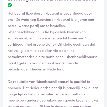
B
e
Het bedrijf Ikbenbeschikbaar.nl is geverifieerd door
o
o
ons. De webshop Ikbenbeschikbaar.nl is al jaren een
r
betrouwbare partij om te bestellen.
d
Ikbenbeschikbaar.nl is lid bij de KvK (kamer van
e
koophandel) en hun website beschikt over een SSL
l
i
certificaat (het groene slotje). Dit slotje geeft aan dat
n
het veilig is om te bestellen via de online
g
betaalmethodes die ze aanbieden. Ikbenbeschikbaar.nl
i
maakt gebruik van de meest voorkomende
s
g
betaalmogelijkheden in Nederland.
e
v
De reputatie van Ikbenbeschikbaar.nl is positief te
e
noemen. Het Nederlandse bedrijf is namelijk ook al een
r
i
lange tijd actief op het internet. Je kunt zelf ook
f
meehelpen andere gebruikers een goede keus te maken
i
bij hun aankopen. Dit kun je doen door een review