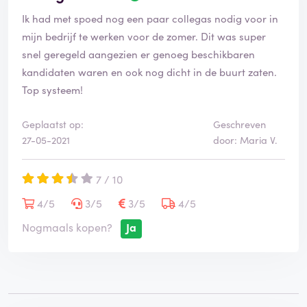
e
Ik had met spoed nog een paar collegas nodig voor in
o
o
mijn bedrijf te werken voor de zomer. Dit was super
r
snel geregeld aangezien er genoeg beschikbaren
d
kandidaten waren en ook nog dicht in de buurt zaten.
e
Top systeem!
l
i
n
Geplaatst op:
Geschreven
g
27-05-2021
door: Maria V.
i
s
g
7 / 10
e
4/5
3/5
3/5
4/5
v
e
Nogmaals kopen?
Ja
r
i
f
i
e