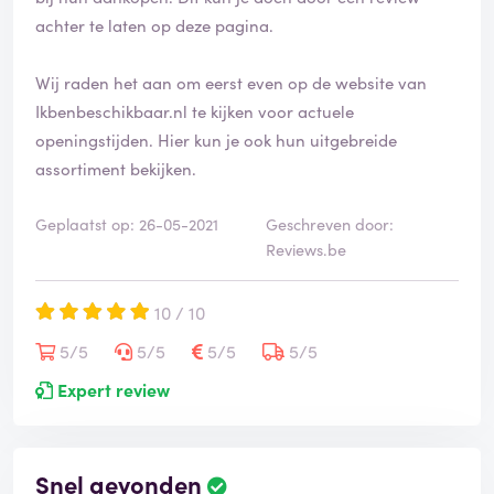
e
achter te laten op deze pagina.
e
r
d
Wij raden het aan om eerst even op de website van
Ikbenbeschikbaar.nl te kijken voor actuele
openingstijden. Hier kun je ook hun uitgebreide
assortiment bekijken.
Geplaatst op: 26-05-2021
Geschreven door:
Reviews.be
10 / 10
5/5
5/5
5/5
5/5
Expert review
Snel gevonden
B