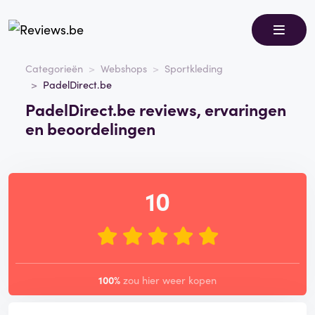
Categorieën
Webshops
Sportkleding
PadelDirect.be
PadelDirect.be reviews, ervaringen
en beoordelingen
10
100%
zou hier weer kopen