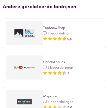
Andere gerelateerde bedrijven
TopSnowShop
1 beoordeling
9,5
LightInTheBox
2 beoordelingen
9
Myprotein
5 beoordelingen
5,8