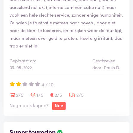
aarzelend net ok, ( interne communicatie nul!) maar
vaak een hele slechte service, zonder enige humaniteit.
Ze halen je frustratie meteen naar boven , door niet
naar de klant te luisteren, en te kijken waar de fout ligt,
maar meteen over geld te praten. Heel erg irritant, dus
trap er niet in!
Geplaatst op:
Geschreven
03-08-2022
door: Paulo D.
4 / 10
2/5
1/5
2/5
2/5
Nogmaals kopen?
Nee
Super tevreden