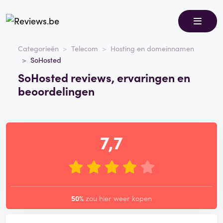
Categorieën
Telecom
Hosting en domeinnamen
SoHosted
SoHosted reviews, ervaringen en
beoordelingen
7,7
50%
zou hier weer kopen