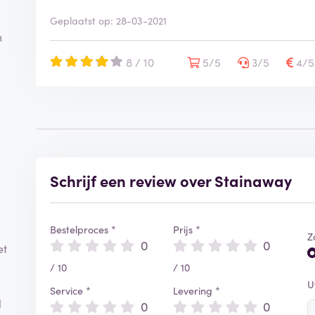
Geplaatst op: 28-03-2021
n
8 / 10
5/5
3/5
4/
Schrijf een review over Stainaway
Bestelproces *
Prijs *
Z
0
0
et
/ 10
/ 10
U
Service *
Levering *
l
0
0