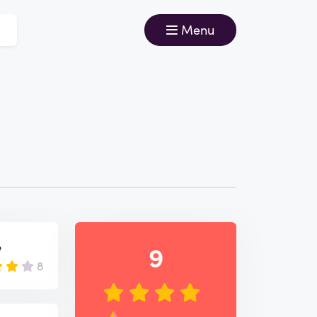
Menu
e
9
8