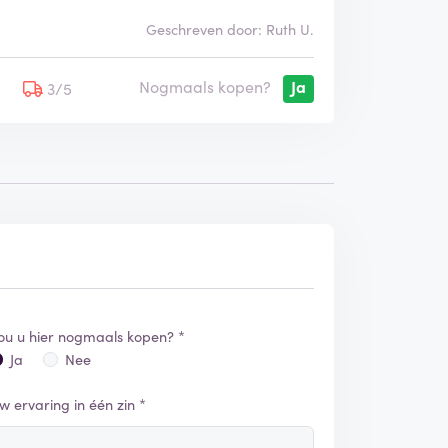
Geschreven door: Ruth U.
Nogmaals kopen?
Ja
5
3/5
ou u hier nogmaals kopen? *
Ja
Nee
w ervaring in één zin *