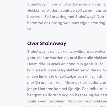
StainAway.nl is én of StainAway inderdaad je
vlekken verwijdert, zoals ze zelf zo enthousias
beweren! Zelf ervaring met StainAway? Dan
horen we ook graag wat jouw eigen ervaring
is!
Over StainAway
StainAway is een vlekkenverwijderaar, welke
gebruikt kan worden op praktisch alle vlekken
Het middel is uniek en handig in gebruik. Zo
kan je zelfs onderweg vlekken verwijderen. Ni
alleen fijn als je er zelf zeker van wilt zijn dat 
piekfijn eruit wil zien. Maar ook als ouder van
jonge kinderen kan het fijn zijn. Een rolbeurt i
het gras en daarna nog op bezoek bij die net
tante. Geen probleem! Maar ook voor vlekken
in je interieur is het een uitkomst. Het bedrijf is