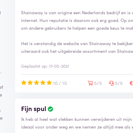
Stainaway is van origine een Nederlands bedrijf en is 
t
internet. Hun reputatie is daarom ook erg goed. Op on
om andere gebruikers te helpen een goede keus te ma
Het is verstandig de website van Stainaway te bekijke
uiteraard ook het uitgebreide assortiment van Staina
Geplaatst op: 17-03-2021
.
10 / 10
5/5
5/5
et
je
Fijn spul
n
te
Ik heb al heel wat vlekken kunnen verwijderen uit mijn 
ideaal voor onder weg en we nemen ze altijd mee als