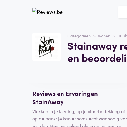
Website
Stainaway
Categorieën
Wonen
Huis
Stainaway r
Categorie
Wonen
en beoordel
Schrijf een beoordeling
Reviews en Ervaringen
StainAway
Vlekken in je kleding, op je vloerbedekking of
op de bank: je kan er soms echt wanhopig va
worden. Heel vervelend als je net je nieuwe