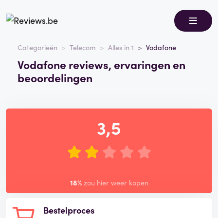
Categorieën
Telecom
Alles in 1
Vodafone
Vodafone reviews, ervaringen en
beoordelingen
3,5
18%
zou hier weer kopen
Bestelproces