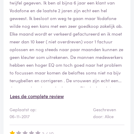
twijfel gegeven. Ik ben al bijna 6 jaar een klant van
Vodafone en de laatste 2 jaren zijn echt een hel
geweest. Ik besloot om weg te gaan maar Vodafone
wilde nog een kans met een zeer goedkoop zakelijk ab.
Elke maand wordt er verkeerd gefactureerd en ik moet
meer dan 10 keer ( niet overdreven) voor 1 factuur
oplossen en nog steeds naar paar maanden kunnen ze
geen kleuter som uitrekenen. De mannen medewerkers
hebben een hoger EQ om toch goed naar het problem
to focussen maar komen de beloftes soms niet na bijv
terugbellen en corrigeren . De vrouwen zijn echt een
drama en koppig zonder hersens. Die denken dat ze
alles weten en alleen maar gelijk hebben. Ik vraag me
Lees de complete review
soms af waarom ze worden aangenomen als
Geplaatst op:
Geschreven
klantenservice met een lage niveau van omgaan met
06-11-2017
door: Alice
klanten. Ik werd zelfs opgehangen omdat ik het geduld
niet meer had om nogmaals uit te leggen en volgens
2 / 10