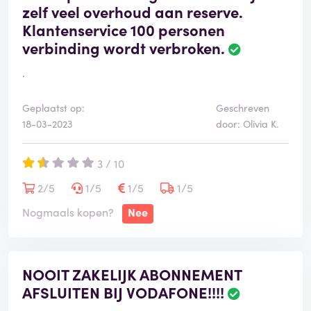
zelf veel overhoud aan reserve.
Klantenservice 100 personen
verbinding wordt verbroken.
.
Geplaatst op:
Geschreven
18-03-2023
door: Olivia K.
3 / 10
2/5
1/5
1/5
1/5
Nogmaals kopen?
Nee
NOOIT ZAKELIJK ABONNEMENT
AFSLUITEN BIJ VODAFONE!!!!