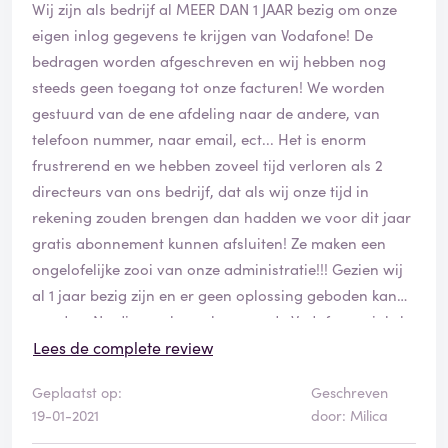
Wij zijn als bedrijf al MEER DAN 1 JAAR bezig om onze
eigen inlog gegevens te krijgen van Vodafone! De
bedragen worden afgeschreven en wij hebben nog
steeds geen toegang tot onze facturen! We worden
gestuurd van de ene afdeling naar de andere, van
telefoon nummer, naar email, ect... Het is enorm
frustrerend en we hebben zoveel tijd verloren als 2
directeurs van ons bedrijf, dat als wij onze tijd in
rekening zouden brengen dan hadden we voor dit jaar
gratis abonnement kunnen afsluiten! Ze maken een
ongelofelijke zooi van onze administratie!!! Gezien wij
al 1 jaar bezig zijn en er geen oplossing geboden kan
worden. Na diverse bezoeken aan de Vodafone winkel
en talloze beloftes hebben wij tot op heden nog steeds
Lees de complete review
geen facturen of toegang tot onze account! Het is
Geplaatst op:
Geschreven
schandalig hoe zij hun klanten behandelen!!!! Ze zijn
19-01-2021
door: Milica
ongelofelijk moeilijk met iets dat zo simpel opgelost kan