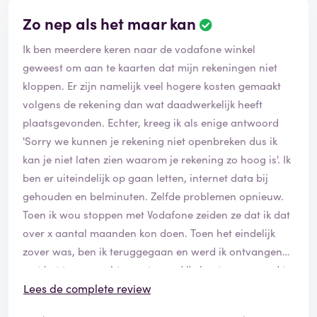
vraag of je tevreden bent en of je de 4 vragen wilt
Zo nep als het maar kan
beantwoorden. Uiteraard zijn wij niet tevreden, maar
Ik ben meerdere keren naar de vodafone winkel
het invullen van het tevredenheidsonderzoek heeft ook
geweest om aan te kaarten dat mijn rekeningen niet
geen zin, want hier reageert Vodafone ook niet op. Ze
kloppen. Er zijn namelijk veel hogere kosten gemaakt
gaan het uitzoeken en komen er snel op terug, of je
volgens de rekening dan wat daadwerkelijk heeft
even wilt wachten. Verbinding wordt weer verbroken,
plaatsgevonden. Echter, kreeg ik als enige antwoord
of je kunt ontelbare malen je verhaal weer uitleggen,
'Sorry we kunnen je rekening niet openbreken dus ik
maar uiteindelijk gebeurd er niets. Dit gaat zo elke dag
kan je niet laten zien waarom je rekening zo hoog is'. Ik
door. Dan is het de week voor kerst. Er is nog niets
ben er uiteindelijk op gaan letten, internet data bij
opgelost en geregeld door Vodafone. In de tussentijd
gehouden en belminuten. Zelfde problemen opnieuw.
hebben wij de automatische betaling aan Vodafone
Toen ik wou stoppen met Vodafone zeiden ze dat ik dat
teruggeboekt, en ook netjes aan Vodafone vermeld, dat
over x aantal maanden kon doen. Toen het eindelijk
zij het nu eerst maar eens gaan oplossen en dan
zover was, ben ik teruggegaan en werd ik ontvangen
betalen wij weer. We zijn namelijk al bijna een maand
met het te verwachten antwoord 'Je bent een maand te
verder. De medewerker begrijpt dit en gaat het zo snel
laat'. Nu zit ik er weer 2 jaar aan vast.
Lees de complete review
mogelijk oplossen en afhandelen. De dag voor kerst,
maar weer bellen en alles uitleggen. Ze gaan de