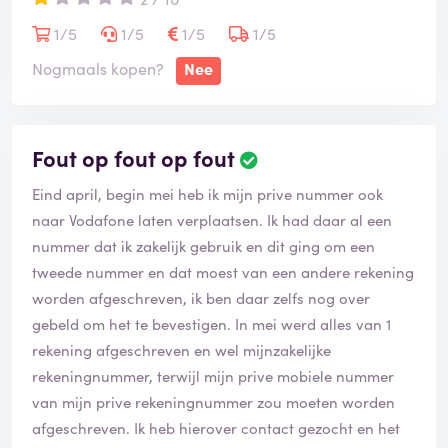
haar praat ik te hard. Wat moet je dan doen als klant,
als een medewerker niet wilt oplossen? Ik had een
1/5
1/5
1/5
1/5
verkeerde keuze gemaakt om te blijven voor een
Nogmaals kopen?
Nee
goedkoop ab. Als ik terug kon draaien betaal ik liever 2
keer meer om weg te gaan. Ik raad iedereen aan om
geen Vodafone te kiezen. Je bent uiteindelijk meer tijd
Fout op fout op fout
kwijt en geld kwijt om iemands fouten op te lossen. Ook
een kans dat je hoge bloeddruk gaat krijgen.
Eind april, begin mei heb ik mijn prive nummer ook
naar Vodafone laten verplaatsen. Ik had daar al een
nummer dat ik zakelijk gebruik en dit ging om een
tweede nummer en dat moest van een andere rekening
worden afgeschreven, ik ben daar zelfs nog over
gebeld om het te bevestigen. In mei werd alles van 1
rekening afgeschreven en wel mijnzakelijke
rekeningnummer, terwijl mijn prive mobiele nummer
van mijn prive rekeningnummer zou moeten worden
afgeschreven. Ik heb hierover contact gezocht en het