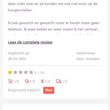
daar niets over en ze konden me ook niet even op de
hoogte stellen.
Ik heb gewacht en gewacht maar er kwam maar geen
telefoon. Ik weer bellen en weer moest ik het verhaal
aanhoren dat alles vertraagd was en dat de telefoon
binnen 5 dagen geleverd zou worden.
Lees de complete review
Geplaatst op:
Geschreven
Ik heb uiteindelijk nog vele malen moeten bellen en
28-03-2014
door: Anoniem
uiteindelijk maar gezegd dat ze die telefoon in hun
#@$ kunnen steken.
2 / 10
Voor mij nooit meer Vodafone
1/5
1/5
1/5
1/5
Nogmaals kopen?
Nee