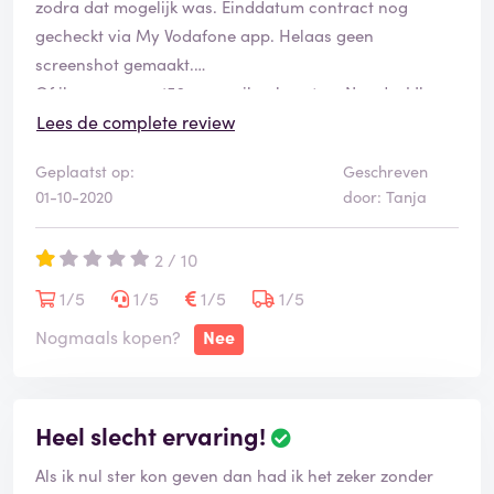
zodra dat mogelijk was. Einddatum contract nog
gecheckt via My Vodafone app. Helaas geen
screenshot gemaakt.
Of ik maar even 156 euro wil ophoesten. Nee dus! Ik
heb de klantenservice nogmaals gebeld, weer alles
Lees de complete review
uitgelegd (Je krijgt steeds een ander en ze maken nooit
Geplaatst op:
Geschreven
aantekeningen lijkt het) en ze zouden het uitzoeken. De
01-10-2020
door: Tanja
betaling zou worden opgeschort zolang. Gelukkig heb
ik mijn bank opdracht gegeven om de automatische
2 / 10
incasso te stoppen, want de Vodahufters hebben dus
toch geprobeerd 156 euro te innen
1/5
1/5
1/5
1/5
Ik ga rechtsbijstand inschakelen.
Nogmaals kopen?
Nee
Heel slecht ervaring!
Als ik nul ster kon geven dan had ik het zeker zonder