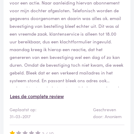
voor een actie. Naar aanleiding hiervan abonnement
maanden die al betaald zijn. Ipv 15 en 32 euro wat de
voor mijn dochter afgesloten. Telefonisch worden de
hoogte van de factuur zou moeten zijn, gaat men nu 74
gegevens doorgenomen en daarin was alles ok. email
en 84 euro van mijn rekening afschrijven. Al maanden
bevestiging van bestelling bleef echter uit. Dit was al
probeer ik dit te regelen, ik bel, ik mail en in plaats van
een vreemde zaak. klantenservice is alleen tot 18.00
het op te lossen en sorry te zeggen voor het feit dat zij
uur bereikbaar, dus een klachtformulier ingevuld.
het nieuwe nummer om te beginnen fout hebben
maandag kreeg ik hierop een reactie, dat het
ingevoerd en er weken lang niets mee deden en me ten
genereren van een bevestiging wel een dag of zo kan
onrecht afsloten krijg ik nu peper dure rekeningen
duren. Omdat de bevestiging toch niet kwam, die week
voorgeschoteld! Ik ben het echt zo spuugzat en ik hoop
gebeld. Bleek dat er een verkeerd mailadres in het
dat ik via deze weg dan eindelijk een oplossing vind.
systeem stond. En passant bleek ons adres ook
verkeerd te staan in het systeem. Wederom verbaasde
Oplossing: Dat ze de kosten kwijtschelden, erkennen
het me, omdat telefonisch alles wel klopte. Vervolgens
Lees de complete review
dat zij fout op fout hebben gemaakt en me eindelijk
belde ik met dynalogic, de bezorgdienst van Vodafone,
eens tegemoet komen en eigenlijk dat ze me laten gaan
Geplaatst op:
Geschreven
om een afspraak te maken voor de bestelling. Dat kon
om over te stappen naar een andere provider want ik
31-03-2017
door: Anoniem
niet, omdat de bestelling bij hen niet binnen gekomen
wil werkelijk niets meer te maken hebben met
was. Later bleek dit te zijn omdat de bestelling
Vodafone.
2 / 10