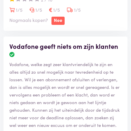
gewijzigd was (emailadres en woonadres). 3 dagen
later kon ik eindelijk een afspraak maken voor
1/5
1/5
1/5
1/5
bezorging. vrijdag 17 maart, kwam de bezorger. Heel
Nogmaals kopen?
Nee
ritueel, waarbij o.a. je 1 cent moet betalen met de bank
pas, gekoppeld aan het rekeningnummer. Wat bleek, in
het systeem stond vervolgens ook nog eens een
Vodafone geeft niets om zijn klanten
verkeerde naam, nl de naam van mijn man. HOE DIT
NU WEER KAN , is een raadsel. Maar feit was dus dat
bezorger de simkaart meenam en verdween. dus
Vodafone, welke zegt zeer klantvriendelijk te zijn en
omdat Vodafone een verkeerde naam in het systeem
alles altijd zo snel mogelijk naar tevredenheid op te
gezet heeft zaten wij met de gebakken peren. Omdat
lossen. Wil je een abonnement afsluiten of verlengen,
bezorger vrijdagavond kwam en klantenservice niet
dan is alles mogelijk en wordt er snel gereageerd. Is er
meer bereikbaar was, wederom een klacht gestuurd
vervolgens een probleem of een klacht, dan word er
via een online formulier. Tot op heden nog geen
niets gedaan en wordt je gewoon aan het lijntje
reactie. In de tussentijd wel weer gebeld met Vodafone
gehouden. Kunnen zij het uiteindelijk door de tijdsdruk
(om ziek te worden van het kiesmenu, zo onduidelijk).
niet meer voor de deadline oplossen, dan zoeken zij
Toen ik vroeg om mijn naam in het systeem gewijzigd
wel weer een nieuw excuus om er onderuit te komen.
kan worden, zodat deze weer overeenkomt met de