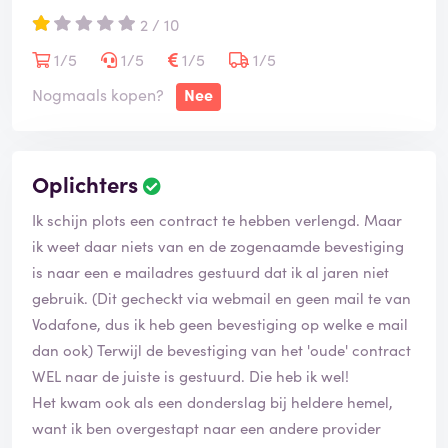
worden! Ze zijn zeker geen zakelijke partner die
2 / 10
meedenkt, ze staan zeker niet voor goede service en ze
zijn zeker GEEN AANRADER voor een goede zakelijke
1/5
1/5
1/5
1/5
relatie! En als wij nu die diensten van hun willen
Nogmaals kopen?
Nee
stoppen, krijgen we alleen een behoorlijk bedrag die
wij moeten betalen dus als je niet tevreden bent, kan je
niet eens weg van hun. Als wij als zelfstandige
Oplichters
onderaannemers meer tijd hebben gehad, zouden we
dit met dit deze zaak juridische stappen ondernemen!
Ik schijn plots een contract te hebben verlengd. Maar
En nog een keer, dit alles, deze hele moeilijke en
ik weet daar niets van en de zogenaamde bevestiging
frustrerende situatie voor ons, deze hele slechte review
is naar een e mailadres gestuurd dat ik al jaren niet
voor wat? Voor ONZE EIGEN INLOG GEGEVENS en ONZE
gebruik. (Dit gecheckt via webmail en geen mail te van
EIGEN FACTUREN! Onze mond aan mond reclame word
Vodafone, dus ik heb geen bevestiging op welke e mail
zeker uitgebreid naar elke onderaannemer die wij
dan ook) Terwijl de bevestiging van het 'oude' contract
kennen totdat wij onze inlog gegevens krijgen!
WEL naar de juiste is gestuurd. Die heb ik wel!
Schandalig bedrijf!
Het kwam ook als een donderslag bij heldere hemel,
want ik ben overgestapt naar een andere provider