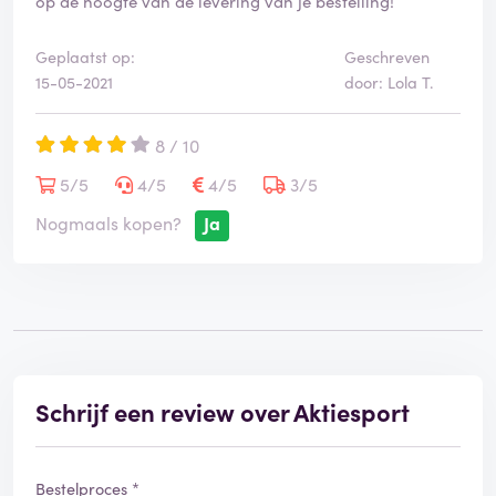
op de hoogte van de levering van je bestelling!
Geplaatst op:
Geschreven
15-05-2021
door: Lola T.
8 / 10
5/5
4/5
4/5
3/5
Nogmaals kopen?
Ja
Schrijf een review over Aktiesport
Bestelproces *