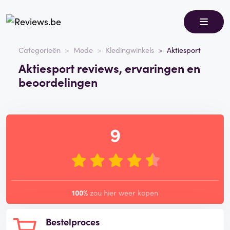
Categorieën
Mode
Kledingwinkels
Aktiesport
Aktiesport reviews, ervaringen en
beoordelingen
9
100%
zou hier weer kopen
Bestelproces