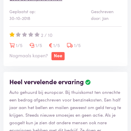
auto kunnen huren. Nooit meer huren bij europcar.
Geplaatst op:
Geschreven
Zonder hoofdletter want die verdienen ze niet.
30-10-2018
door: Jan
2 / 10
1/5
1/5
1/5
1/5
Nogmaals kopen?
Nee
Heel vervelende ervaring
Auto gehuurd bij europcar. Bij thuiskomst ten onrechte
een bedrag afgeschreven voor benzinekosten. Een half
jaar aan het bellen en mailen geweest om geld terug te
krijgen. Steeds nieuwe smoesjes en geen actie. Als je
googelt kun je zien dat andere mensen ook nare
ervaringen hebben met dit bedrijf. Ze doen er