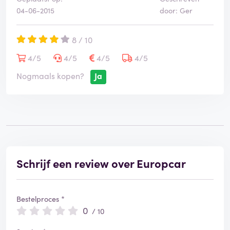
04-06-2015
door: Ger
8 / 10
4/5
4/5
4/5
4/5
Nogmaals kopen?
Ja
Schrijf een review over Europcar
Bestelproces *
0
/ 10