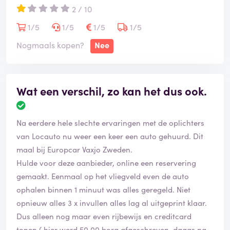
2 / 10
ik eenmaal getekend had. Mooi laten stikken! Probleem
is niet van Rentalcars! En daar werken ze dus mee.
1/5
1/5
1/5
1/5
Teken dus niks waarvan je niet weet wat er staat! Toen
Nogmaals kopen?
Nee
ik dit vertelde in mijn vriendenkring, bleek dat het vaker
dus gebeurd! Bovendien probeerde Europcar me nog
een kapotte auto af te geven! Dat had ik wel gelukkig
Wat een verschil, zo kan het dus ook.
gezien. En de gehuurde auto vantevoren gecheckt op
beschadigingen. De gehuurde auto had al flinke
krassen die niet op het formulier stonden!
Na eerdere hele slechte ervaringen met de oplichters
Kortom, hele slechte ervaringen met Europcar en
van Locauto nu weer een keer een auto gehuurd. Dit
Rentalcars.com
maal bij Europcar Vaxjo Zweden.
Hulde voor deze aanbieder, online een reservering
gemaakt. Eenmaal op het vliegveld even de auto
ophalen binnen 1 minuut was alles geregeld. Niet
opnieuw alles 3 x invullen alles lag al uitgeprint klaar.
Dus alleen nog maar even rijbewijs en creditcard
tonen ( hier werd 50,00 borg afgeschreven, daags na