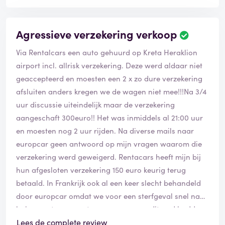
Agressieve verzekering verkoop
Via Rentalcars een auto gehuurd op Kreta Heraklion
airport incl. allrisk verzekering. Deze werd aldaar niet
geaccepteerd en moesten een 2 x zo dure verzekering
afsluiten anders kregen we de wagen niet mee!!!Na 3/4
uur discussie uiteindelijk maar de verzekering
aangeschaft 300euro!! Het was inmiddels al 21:00 uur
en moesten nog 2 uur rijden. Na diverse mails naar
europcar geen antwoord op mijn vragen waarom die
verzekering werd geweigerd. Rentacars heeft mijn bij
hun afgesloten verzekering 150 euro keurig terug
betaald. In Frankrijk ook al een keer slecht behandeld
door europcar omdat we voor een sterfgeval snel naar
huis moesten en we toen nog geen creditcard hadden.
Bij de tegenover liggende verhuurder vol begrip een
Lees de complete review