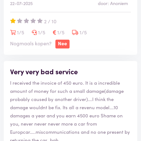
22-07-2025
door: Anoniem
advance, I would not have agreed to
this arrangement. As a result, I was unable to be
2 / 10
present during the inspection, which
has now led to charges that I do not agree with.
1/5
1/5
1/5
1/5
• Excessive cleaning charges: We were charged a high
Nogmaals kopen?
Nee
cleaning fee for a small amount of mud
on one of the seats—something that could have easily
been cleaned with water. My request for a second
Very very bad service
opinion was ignored.
• Damage charge: A fee of €350 was charged for a
I received the invoice of 450 euro. It is a incredible
barely visible scratch.
amount of money for such a small damage(damage
Additionally, the vehicle was inspected the day after
probably caused by another driver)….I think the
we returned it, which means there were many hours
damage wouldnt be fix. Its all a revenu model….10
between handing in the car and checking the car.
damages a year and you earn 4500 euro Shame on
Therefore, there is no conclusive evidence that we
you, never never never more a car from
caused this
Europcar…..miscommunications and no one present by
damage.
returning the car…bah