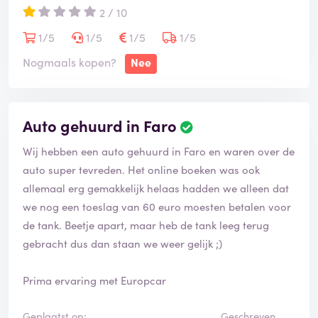
2 / 10
hoofdrijder. Prima. Ik wou nadat we schriftelijke
toestemming hadden ontvangen graag door een ander
1/5
1/5
1/5
1/5
personeelslid geholpen worden. Mocht niet van de
Nogmaals kopen?
Nee
betreffende mevrouw die alles vanaf dat moment extra
langzaam deed terwijl mijn 7 maanden oude baby
verdrietiger en verdrietiger werd. Toen ik haar naam
Auto gehuurd in Faro
wou weten werd ze pislink..... Ik ben nog nooit zo
schofterig behandeld. Al met al zal ik iedereen
Wij hebben een auto gehuurd in Faro en waren over de
aanraden nooit een auto te huren bij europcar. Ik ga al
auto super tevreden. Het online boeken was ook
meer dan 15 jaar meerdere keren per jaar naar nice
allemaal erg gemakkelijk helaas hadden we alleen dat
maar zal NOOIT meer een auto huren bij Europcar.
we nog een toeslag van 60 euro moesten betalen voor
Mijn hele familie niet.
de tank. Beetje apart, maar heb de tank leeg terug
gebracht dus dan staan we weer gelijk ;)
Prima ervaring met Europcar
Geplaatst op:
Geschreven