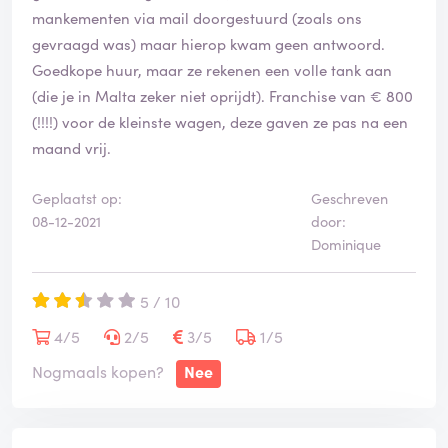
een internationale luchthaven maar bovenal de staat
mankementen via mail doorgestuurd (zoals ons
van de auto + aantal kilometers. Op de site wordt
gevraagd was) maar hierop kwam geen antwoord.
aangegeven dat de fleet regelmatig wordt vernieuwd.
Goedkope huur, maar ze rekenen een volle tank aan
Wel dat geldt niet voor deze auto. Eerst niet
(die je in Malta zeker niet oprijdt). Franchise van € 800
beschikbaar en dan moet je met zo'n barrel onderweg.
(!!!!) voor de kleinste wagen, deze gaven ze pas na een
Er was geen alternatief.
maand vrij.
Zeer slechte ervaring met Europcar. Denk na voor je
met hun in zee gaat. Ik nooit meer.
Geplaatst op:
Geschreven
08-12-2021
door:
Dominique
5 / 10
4/5
2/5
3/5
1/5
Nogmaals kopen?
Nee