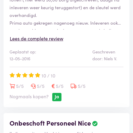
inleveren weer keurig teruggestort) en de sleutel werd
overhandigd.
Prima auto gekregen nagenoeg nieuw. Inleveren ook
zonder problemen, zoals de mevrouw aan de balie
vertelde, als ze er niet was konden de de sleutel in een
Lees de complete review
bus stoppen.
Geplaatst op:
Geschreven
Volgende dag een email dat alles afgehandeld was.
12-05-2016
door: Niels V.
Prima ervaring aanbevelingswaardig!
10 / 10
5/5
5/5
5/5
5/5
Nogmaals kopen?
Ja
Onbeschoft Personeel Nice