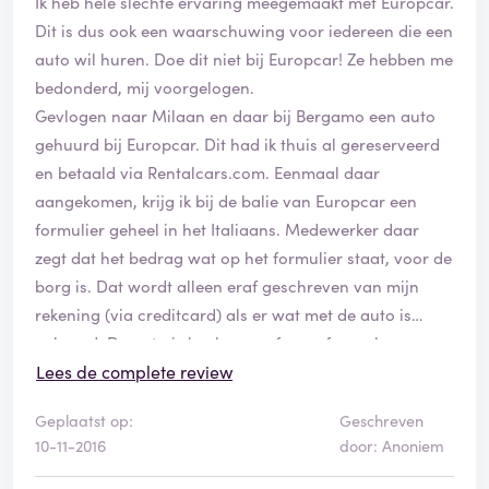
Ik heb hele slechte ervaring meegemaakt met Europcar.
Dit is dus ook een waarschuwing voor iedereen die een
auto wil huren. Doe dit niet bij Europcar! Ze hebben me
bedonderd, mij voorgelogen.
Gevlogen naar Milaan en daar bij Bergamo een auto
gehuurd bij Europcar. Dit had ik thuis al gereserveerd
en betaald via Rentalcars.com. Eenmaal daar
aangekomen, krijg ik bij de balie van Europcar een
formulier geheel in het Italiaans. Medewerker daar
zegt dat het bedrag wat op het formulier staat, voor de
borg is. Dat wordt alleen eraf geschreven van mijn
rekening (via creditcard) als er wat met de auto is
gebeurd. De auto is heel en conform afspraak
ingeleverd. Was goed en in orde. Bleek dus achteraf
Lees de complete review
dat ze toch 531 euro van mijn creditcard hadden
Geplaatst op:
Geschreven
afgeschreven! Bleek dus dat het om een hele dure
10-11-2016
door: Anoniem
verzekering ging! Voor 2 weken! Rentalcars gevraagd
dit op te lossen. Ze konden niets doen zeiden ze omdat