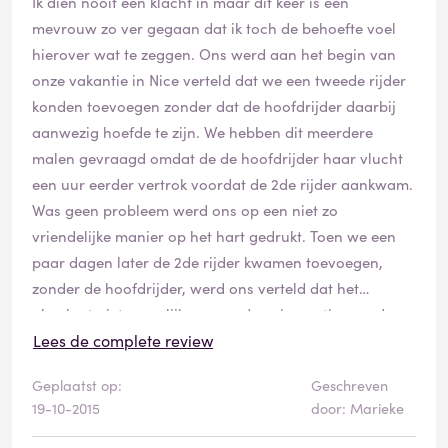
Ik dien nooit een klacht in maar dit keer is een
mevrouw zo ver gegaan dat ik toch de behoefte voel
hierover wat te zeggen. Ons werd aan het begin van
onze vakantie in Nice verteld dat we een tweede rijder
konden toevoegen zonder dat de hoofdrijder daarbij
aanwezig hoefde te zijn. We hebben dit meerdere
malen gevraagd omdat de de hoofdrijder haar vlucht
een uur eerder vertrok voordat de 2de rijder aankwam.
Was geen probleem werd ons op een niet zo
vriendelijke manier op het hart gedrukt. Toen we een
paar dagen later de 2de rijder kwamen toevoegen,
zonder de hoofdrijder, werd ons verteld dat het
absoluut niet mogelijk was en de enige optie was de
rest van de vakantie onverzekerd rond te rijden. En dit
Lees de complete review
zonder oogcontact en op een enorm vervelende
Geplaatst op:
Geschreven
manier. Toen ik het aan het voorbijlopende collega
19-10-2015
door: Marieke
vroeg vertelde ze dat dit wel mogelijk was als we
schriftelijke toestemming zouden krijgen van de