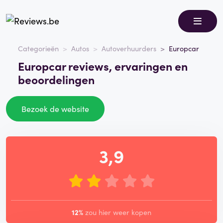
Categorieën
Autos
Autoverhuurders
Europcar
Europcar reviews, ervaringen en
beoordelingen
Bezoek de website
3,9
12%
zou hier weer kopen