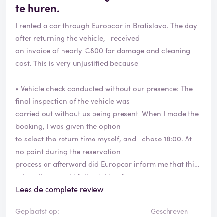
te huren.
I rented a car through Europcar in Bratislava. The day
after returning the vehicle, I received
an invoice of nearly €800 for damage and cleaning
cost. This is very unjustified because:
• Vehicle check conducted without our presence: The
final inspection of the vehicle was
carried out without us being present. When I made the
booking, I was given the option
to select the return time myself, and I chose 18:00. At
no point during the reservation
process or afterward did Europcar inform me that this
return time would fall outside of
office hours, or that returning the vehicle at this time
Lees de complete review
would mean I could not be present
Geplaatst op:
Geschreven
for the final check. Had I been informed of this in