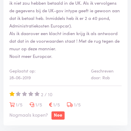
and agreed that I had been right, depositing the costs
ik niet zou hebben betaald in de UK. Als ik vervolgens
related to that extra bumper damage back on my
de gegevens bij de UK-gov intype geeft ie gewoon aan
account.
dat ik betaal heb. Inmiddels heb ik er 2 a 40 pond,
Administratiekosten Europcar).
Story not over yet: When Europcar noticed they
Als ik daarover een klacht indien krijg ik als antwoord
summoned me to pay more than the initial amount
dat dat in de voorwaarden staat ! Met de rug tegen de
that they ever charged me (even though I had already
muur op deze mannier.
paid for half!) and threaten to take legal steps against
Nooit meer Europcar.
me and without further notice to add me to a list of
bad creditors.
Geplaatst op:
Geschreven
28-06-2019
door: Rob
Europcar seemed cheaper than others when I looked to
rent a car, but it turns out much more pricey, costing
2 / 10
me way too much time and headaches and I will never
1/5
1/5
1/5
1/5
rent here again, nor can I recommend anyone else to
do so.
Nogmaals kopen?
Nee