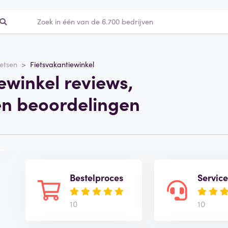
nkel.nl
ietsen
Fietsvakantiewinkel
ewinkel reviews,
en beoordelingen
Bestelproces
Servic
10
10