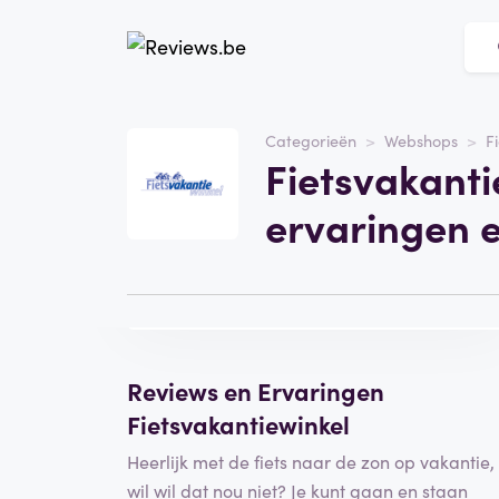
Website
webshop.fietsvakantiewi
Categorieën
Webshops
F
Fietsvakanti
Categorie
Webshops
ervaringen 
Bezoek de website
Schrijf een
beoordeling
Reviews en Ervaringen
Fietsvakantiewinkel
Heerlijk met de fiets naar de zon op vakantie,
wil wil dat nou niet? Je kunt gaan en staan