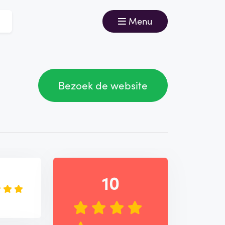
Menu
Bezoek de website
e
10