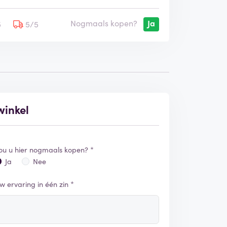
Nogmaals kopen?
Ja
5
5/5
winkel
ou u hier nogmaals kopen? *
Ja
Nee
w ervaring in één zin *