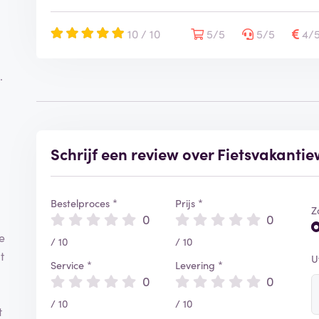
10 / 10
5/5
5/5
4/
.
Schrijf een review over Fietsvakantie
Bestelproces *
Prijs *
Z
0
0
e
/ 10
/ 10
t
U
Service *
Levering *
0
0
/ 10
/ 10
t