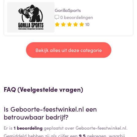
GorillaSports
0 beoordelingen
10
Bekijk alles uit deze categorie
FAQ (Veelgestelde vragen)
Is
Geboorte-feestwinkel.nl
een
betrouwbaar bedrijf?
Er is
1 beoordeling
geplaatst over Geboorte-feestwinkel.nl.
Gemiddeld hebben zij als cijfer een
9,5
gekregen, waarbij