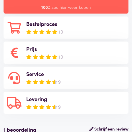
100%
zou hier weer kopen
Bestelproces
10
Prijs
10
Service
9
Levering
9
1 beoordeling
Schrijf een review