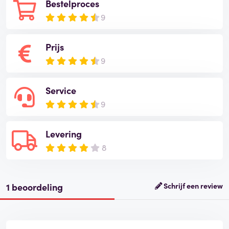
Bestelproces
9
Prijs
9
Service
9
Levering
8
1 beoordeling
Schrijf een review