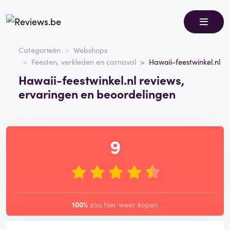
Categorieën
Webshops
Feesten, verkleden en carnaval
Hawaii-feestwinkel.nl
Hawaii-feestwinkel.nl reviews,
ervaringen en beoordelingen
9
100%
zou hier weer kopen