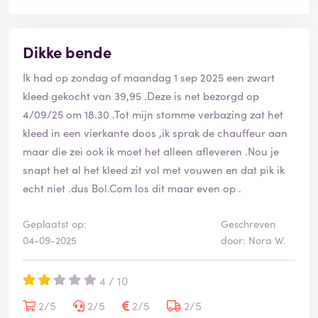
Dikke bende
Ik had op zondag of maandag 1 sep 2025 een zwart
kleed gekocht van 39,95 .Deze is net bezorgd op
4/09/25 om 18.30 .Tot mijn stomme verbazing zat het
kleed in een vierkante doos ,ik sprak de chauffeur aan
maar die zei ook ik moet het alleen afleveren .Nou je
snapt het al het kleed zit vol met vouwen en dat pik ik
echt niet .dus Bol.Com los dit maar even op .
Geplaatst op:
Geschreven
04-09-2025
door: Nora W.
4 / 10
2/5
2/5
2/5
2/5