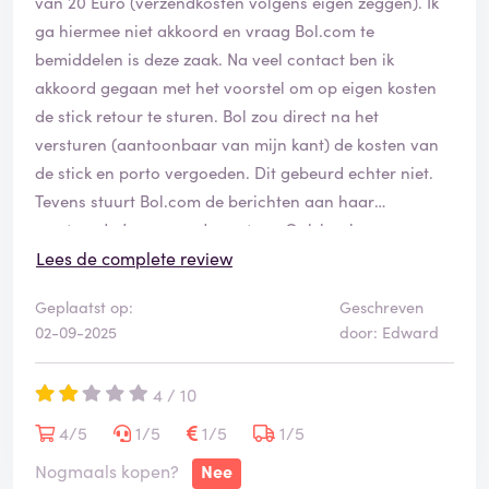
van 20 Euro (verzendkosten volgens eigen zeggen). Ik
ga hiermee niet akkoord en vraag Bol.com te
bemiddelen is deze zaak. Na veel contact ben ik
akkoord gegaan met het voorstel om op eigen kosten
de stick retour te sturen. Bol zou direct na het
versturen (aantoonbaar van mijn kant) de kosten van
de stick en porto vergoeden. Dit gebeurd echter niet.
Tevens stuurt Bol.com de berichten aan haar
verstuurd, door naar de partner. Ook bankgegevens
worden zo gedeeld. Dit valt onder frauduleus
Lees de complete review
handelen.
Geplaatst op:
Geschreven
02-09-2025
door: Edward
4 / 10
4/5
1/5
1/5
1/5
Nogmaals kopen?
Nee