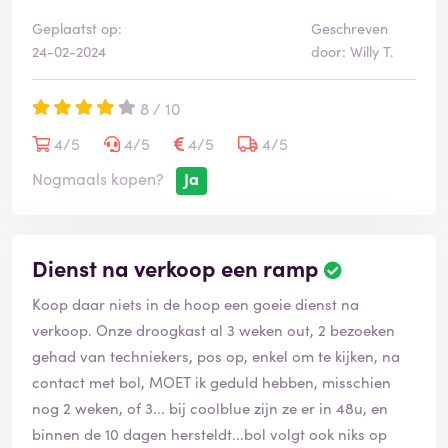
Wat wel een beetje vervelend is, is dat je op hun eigen
Geplaatst op:
Geschreven
site ook verschillende prijzen vindt voor
klantnummers: 3081694712
24-02-2024
door: Willy T.
identiek hetzelfde artikel. Ik begrijp wel hoe dat komt,
9004760658
maar vanuit de consument bekeken is dat niet zo leuk.
8 / 10
In een fysieke winkel zie je ook niet 2 dezelfde artikelen
met 2 verschillende prijzen, he.
4/5
4/5
4/5
4/5
Nogmaals kopen?
Ja
Dienst na verkoop een ramp
Koop daar niets in de hoop een goeie dienst na
verkoop. Onze droogkast al 3 weken out, 2 bezoeken
gehad van techniekers, pos op, enkel om te kijken, na
contact met bol, MOET ik geduld hebben, misschien
nog 2 weken, of 3... bij coolblue zijn ze er in 48u, en
binnen de 10 dagen hersteldt...bol volgt ook niks op