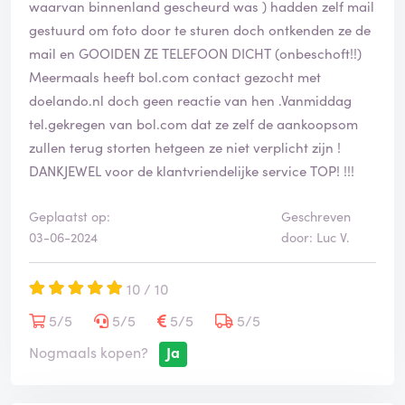
ze zijn beschadigd. verschillende keren bol foto's
waarvan binnenland gescheurd was ) hadden zelf mail
gegevens van scheuren in pakjes en paar keer
gestuurd om foto door te sturen doch ontkenden ze de
aangegeven is niet geleverd, want bpost vind het
mail en GOOIDEN ZE TELEFOON DICHT (onbeschoft!!)
normaal dat ze aangeven in brievenbus afgeleverd
Meermaals heeft bol.com contact gezocht met
terwijl ze nog aan hun ronden moeten beginnen. nu na
doelando.nl doch geen reactie van hen .Vanmiddag
een paar klachten viel ons op dat steeds onze naam en
tel.gekregen van bol.com dat ze zelf de aankoopsom
adres werden omcirkeld op de adres sticker. dus ik
zullen terug storten hetgeen ze niet verplicht zijn !
contacteer bol met de vraag waarom dit is, zegt de
DANKJEWEL voor de klantvriendelijke service TOP! !!!
klantenservice ja dat wotd gedaan op bepaalde
personen hun naam en adres te verifiëren! Toen ik
Geplaatst op:
Geschreven
aangaf dat dit er op leek dat ze ons de schuld willen
03-06-2024
door: Luc V.
geven van de problemen bij bpost, kwam het antwoord
daar kunnen wij van de klantenservice niet op
10 / 10
reageren, ik zet dit door naar het hoofdkantoor en deze
5/5
5/5
5/5
5/5
zullen u contacteren. Nu hebben wij het dus dik gehad
Nogmaals kopen?
Ja
met bol.com want jarenlange vaste klanten op zulke
manier behandelen doe je niet. of de verifiëren die
namen opdat ze ons niet vertrouwen terwijl bpost de