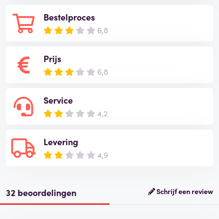
Bestelproces
6,8
Prijs
6,8
Service
4,2
Levering
4,9
32 beoordelingen
Schrijf een review