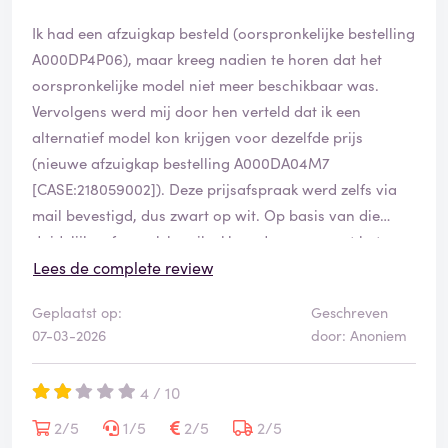
afgewimpeld. Zelfs de klantenservice erkent dat het
Ik had een afzuigkap besteld (oorspronkelijke bestelling
niet klopt, maar kan of mag niets oplossen. Dat zegt
A000DP4P06), maar kreeg nadien te horen dat het
eigenlijk alles.
oorspronkelijke model niet meer beschikbaar was.
Vervolgens werd mij door hen verteld dat ik een
Kort samengevat:
alternatief model kon krijgen voor dezelfde prijs
(nieuwe afzuigkap bestelling A000DA04M7
Acties die niet worden nagekomen zoals geadverteerd
[CASE:218059002]). Deze prijsafspraak werd zelfs via
mail bevestigd, dus zwart op wit. Op basis van die
Onjuiste en misleidende informatie op de website
duidelijke afspraak ben ik akkoord gegaan met het
andere model.
Lees de complete review
Klantenservice die het probleem erkent, maar geen
oplossing biedt
Geplaatst op:
Geschreven
Toen het echter tijd was om te betalen, deden ze plots
07-03-2026
door: Anoniem
alsof er nooit zo’n prijsafspraak was gemaakt en moest
Volledige afwezigheid van verantwoordelijkheid
ik gewoon de volledige prijs betalen voor de andere
4 / 10
afzuigkap. Dat voelt voor mij als pure misleiding.
Dit is een niveau van service en transparantie dat je
2/5
1/5
2/5
2/5
eerder bij dubieuze webshops verwacht dan bij een