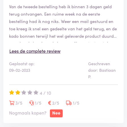
Van de tweede bestelling heb ik binnen 3 dagen geld
terug ontvangen. Een ruime week na de eerste
bestelling had ik nog niks. Weer een mail gestuurd en
toe kreeg ik snel een gedeelte van het geld terug, en de
kado bonnen terwijl het wel geleverde product duurder
was dan de ingeleverde bonnen. Na contact met de
klantenservice kan hier niks aan veranderd worden
Lees de complete review
(met een smiley)
Geplaatst op:
Geschreven
09-02-2023
door: Bastiaan
Nu zit ik dus weer met die bonnen en geen garantie dat
P.
bestellingen uberhaupt aankomen. 3x niks dus!
4 / 10
3/5
1/5
2/5
1/5
Nogmaals kopen?
Nee