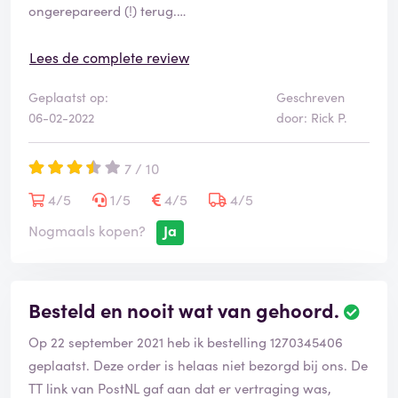
ongerepareerd (!) terug.
Beste Bol.com, dÃ t gaan we dus zo niet doen.
Lees de complete review
Geplaatst op:
Geschreven
Ik heb het apparaat opgestuurd omdat het defect
06-02-2022
door: Rick P.
was/is, dus NIET voor mijn plezier.
7 / 10
Dat Bol.com's reparateur in Goes (Ik heb ze even
gegoogled, ze hebben veel 1 ster recensies dus dat zegt
4/5
1/5
4/5
4/5
al iets) niet in staat is om een defect te repareren is één
Nogmaals kopen?
Ja
zaak.
Dat zij stellen dat dit defect (een defect dat ze dus naar
Besteld en nooit wat van gehoord.
eigen zeggen niet hebben vastgesteld!) buiten garantie
valt snap ik niet.
Op 22 september 2021 heb ik bestelling 1270345406
geplaatst. Deze order is helaas niet bezorgd bij ons. De
Ik heb niks met de reparateur van Bol.com te maken, de
TT link van PostNL gaf aan dat er vertraging was,