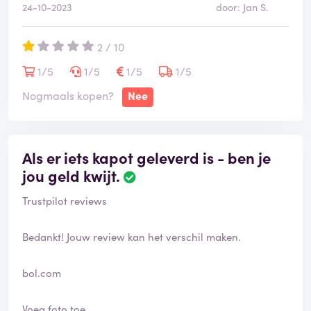
24-10-2023
door: Jan S.
2 / 10
1/5
1/5
1/5
1/5
Nogmaals kopen?
Nee
Als er iets kapot geleverd is - ben je
jou geld kwijt.
Trustpilot reviews
Bedankt! Jouw review kan het verschil maken.
bol.com
Voeg foto toe