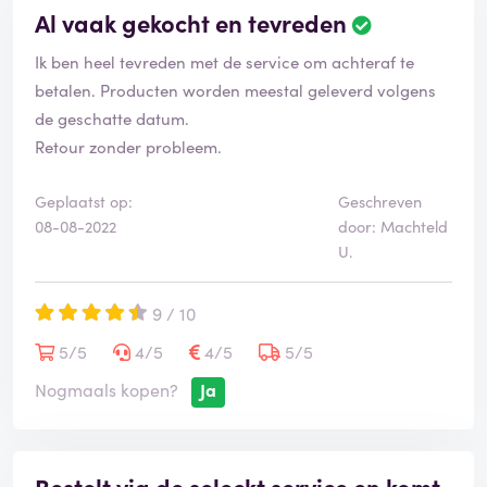
Al vaak gekocht en tevreden
Ik ben heel tevreden met de service om achteraf te
betalen. Producten worden meestal geleverd volgens
de geschatte datum.
Retour zonder probleem.
Geplaatst op:
Geschreven
08-08-2022
door: Machteld
U.
9 / 10
5/5
4/5
4/5
5/5
Nogmaals kopen?
Ja
Bestelt via de seleckt service en komt