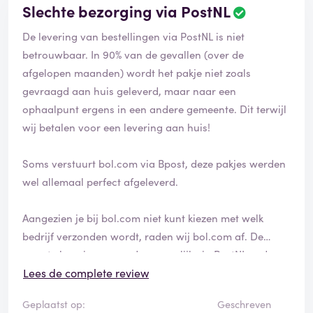
Slechte bezorging via PostNL
verkoper. Dit hebben wij gedaan - maar levert niets op.
Retour stuuren ? Tafel in elkaar moeten zetten met
De levering van bestellingen via PostNL is niet
meer dan 80 schroeven en verschillende elementen. Nu
betrouwbaar. In 90% van de gevallen (over de
dit allemaal losmaken en terug inpakken omdat ze zo
afgelopen maanden) wordt het pakje niet zoals
een rommel verkopen als nieuw zie ik echt niet zitten.
gevraagd aan huis geleverd, maar naar een
ophaalpunt ergens in een andere gemeente. Dit terwijl
Een schande is om zo iets te verkopen voor zo veel
wij betalen voor een levering aan huis!
geld.
Dit was ons laatste bestelling bij bol.com.
Soms verstuurt bol.com via Bpost, deze pakjes werden
Als je iets nieuw koopt voor een prijs van 130€ wil je
wel allemaal perfect afgeleverd.
geen product krijgen die aan alle kanten beschadigd is.
Aangezien je bij bol.com niet kunt kiezen met welk
Update :
bedrijf verzonden wordt, raden wij bol.com af. De
meeste leveringen worden namelijk via PostNL gedaan.
Partner verwacht dat wij de tafel terug stuuren.
Lees de complete review
Dus alles terug los maken (ongeveer 1,5u werk),
Geplaatst op:
Geschreven