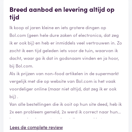
prutsers zijn, of ze gaan weer met hun onze van
Breed aanbod en levering altijd op
voorheen aangezet komen. nu ik kan jullie bijdeze
tijd
zeggen bol, als jullie weer onze account blokkeren op
Ik koop al jaren kleine en iets grotere dingen op
aangeven dat die persoon die jullie destijds bestal hier
Bol.com (geen hele dure zaken of electronica, dat zeg
woont dan laat ik het niet zo en stap ik naar de politie.
ik er ook bij) en heb er inmiddels veel vertrouwen in. Zo
verder zullen jullie als er deze keer geen deftige
zocht ik een tijd geleden iets voor de tuin, waarvan ik
verontschuldigen volgen een jarenlange vaste klant
dacht, waar ga ik dat in godsnaam vinden en ja hoor,
verliezen want dan ga ik volledig over op Amazon nog
bij Bol.com.
nooit zulke onzin mee gehad. dit verhaal blijft ook
Als ik prijzen van non-food artikelen in de supermarkt
staan dat iedereen hun werkwijze is kan lezen zeg de
vergelijk met die op website van Bol.com is het vaak
waarheid dus i dont care dat het slechte reclame is
voordeliger online (maar niet altijd, dat zeg ik er ook
voor hun. volgende maand zegt mijn vrouw ook haar
bij) .
select op wij vullen jullie zakken niet langer, jullie zullen
Van alle bestellingen die ik ooit op hun site deed, heb ik
deze keer zelf alkes rechtzetten en niet met een domme
2x een probleem gemeld, 2x werd ik correct naar hun
bon van 5euro wees dat maar zeker. of zet het recht
leverancier doorgestuurd en telkens werd het
bol of verlies een goede klant en deze review komt op
probleem correct afgehandeld.
Lees de complete review
nog plaatsen wees maar zeker