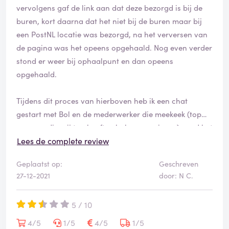
verkoper is Bol.com. En =zeg het me als ik iets gemist
vervolgens gaf de link aan dat deze bezorgd is bij de
heb= bij Bol.com geldt de wettelijke garantie termijn
buren, kort daarna dat het niet bij de buren maar bij
van 2 jaar.
een PostNL locatie was bezorgd, na het verversen van
de pagina was het opeens opgehaald. Nog even verder
stond er weer bij ophaalpunt en dan opeens
opgehaald.
Tijdens dit proces van hierboven heb ik een chat
gestart met Bol en de mederwerker die meekeek (top
persoon die mij top heeft geholpen overigens) vond het
ook vreemd en vroeg mij even af te wachten. Dagen tot
Lees de complete review
weken afwachten was er helaas nog steeds geen
Geplaatst op:
Geschreven
pakketje in (eigen) handen. Dan moest ik telkens gaan
27-12-2021
door: N C.
wachten omdat het 'hogerop' besproken zou worden.
5 / 10
Maanden verder en ik heb niets gehoord. Ik start een
chat vandaag 27 december 2021 en krijg te horen dat
4/5
1/5
4/5
1/5