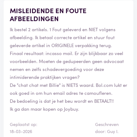
Mijn advies aan andere klanten: wees hier voorzichtig
MISLEIDENDE EN FOUTE
en let goed op wat er wordt afgesproken.
AFBEELDINGEN
Ik bestel 2 artikels. 1 Fout geleverd en NIET volgens
afbeelding. Ik betaal correcte artikel en stuur fout
geleverde artikel in ORIGINELE verpakking terug.
Finaal resultaat: incasso mail. Er zijn blijkbaar zo veel
voorbeelden. Moeten de gedupeerden geen advocaat
nemen en zelfs schadevergoeding voor deze
intimiderende praktijken vragen?
De "chat chat met Billie" is NIETS waard. Bol.com lukt er
ook goed in om hun email adres te camoufleren.
De bedoeling is dat je het beu wordt en BETAALT!!
Ik ga dan maar kopen op Joybuy.
Geplaatst op:
Geschreven
18-03-2026
door: Guy I.