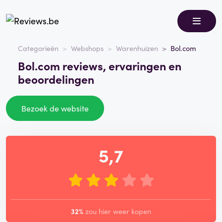
Categorieën
Webshops
Warenhuizen
Bol.com
Bol.com reviews, ervaringen en
beoordelingen
Bezoek de website
5,7
32%
zou hier weer kopen