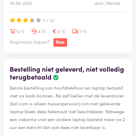
inpakken, naar post brengen - uitendelijk moeten wij
19-04-2023
door: Michiel
voor alles zelf opdraaien omdat jullie zo iets verkopen.
Dit vind ik er over.
7 / 10
5/5
4/5
4/5
1/5
Na 3 weken tijd kregen wij een oplossing van de
Nogmaals kopen?
Nee
partner (Disqount Deals Be) :
25€ geld terug
Retour sturen
Bestelling niet geleverd, niet volledig
Belachelijk is dit...
terugbetaald
Eerste bestelling van hoofdtelefoon en laptop betaald
met oa kado bonnen. Na zelf bellen met de leverancier
(bol.com is alleen tussenpersoon) ivm niet geleverde
laptop bleek deze helemaal niet beschikbaar. Vabwege
een vakantie snel een andere laptop besteld maar na 2
uur een bericht dat ook deze niet leverbaar is.