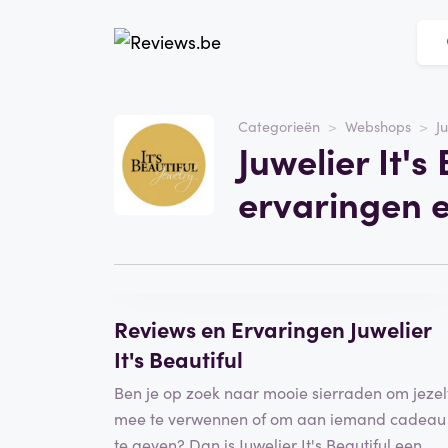
Website
Juwelier It's Beautiful
Categorieën
Webshops
J
Juwelier It's
Categorie
Webshops
ervaringen 
Schrijf een beoordeling
Reviews en Ervaringen Juwelier
It's Beautiful
Ben je op zoek naar mooie sierraden om jezel
mee te verwennen of om aan iemand cadeau
te geven? Dan is Juwelier It's Beautiful een