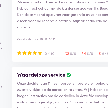
Zilveren armband besteld en snel ontvangen. Binnen 
g
heb contact gehad met de klantenservice van It’s Beau
Kon de armband opsturen voor garantie en ze hebbe
alleen voor de reparatie betalen. Mijn vriendin kan d
opgelost.
Geplaatst op: 18-11-2022
s
er
10 / 10
5/5
5/5
5/
t
Waardeloze service
Onze dochter van 11 heeft oorbellen besteld en betaald
jk
zwarte vlekjes op de oorbellen te zitten. Wij hebben 
kregen instructies om de oorbellen in dezelfde envelop
instructies opgevolgd, maar nu 1 maand later hebben w