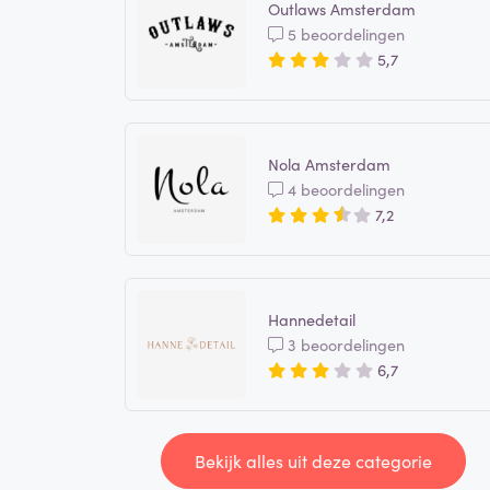
Outlaws Amsterdam
5 beoordelingen
5,7
Nola Amsterdam
4 beoordelingen
7,2
Hannedetail
3 beoordelingen
6,7
Bekijk alles uit deze categorie