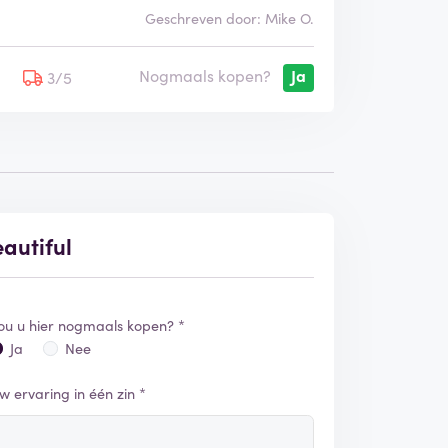
Geschreven door: Mike O.
Nogmaals kopen?
Ja
5
3/5
eautiful
ou u hier nogmaals kopen? *
Ja
Nee
w ervaring in één zin *