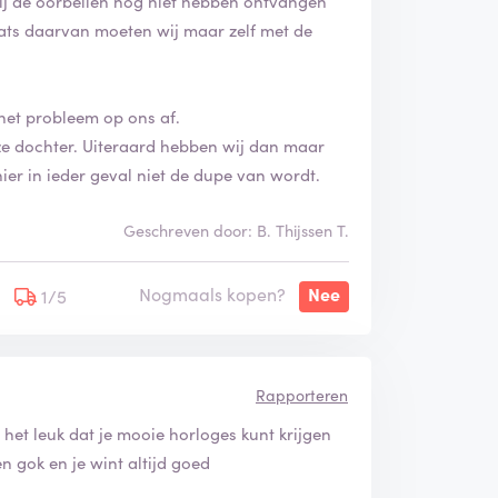
 zij de oorbellen nog niet hebben ontvangen
aats daarvan moeten wij maar zelf met de
 het probleem op ons af.
e dochter. Uiteraard hebben wij dan maar
ier in ieder geval niet de dupe van wordt.
Geschreven door: B. Thijssen T.
Nogmaals kopen?
Nee
1/5
Rapporteren
d het leuk dat je mooie horloges kunt krijgen
en gok en je wint altijd goed