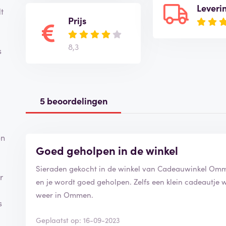
Leveri
t
Prijs
8,3
s
5 beoordelingen
en
Goed geholpen in de winkel
Sieraden gekocht in de winkel van Cadeauwinkel Omme
r
en je wordt goed geholpen. Zelfs een klein cadeautje w
weer in Ommen.
s
Geplaatst op: 16-09-2023