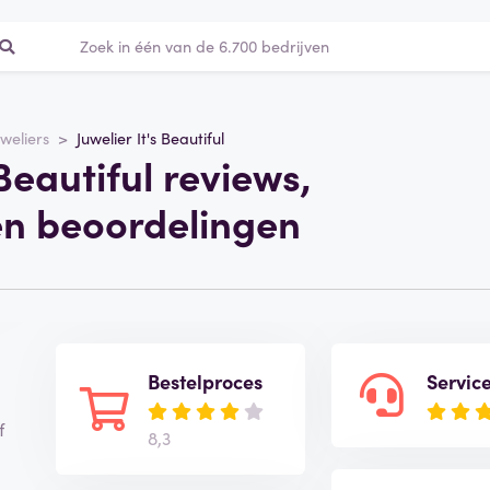
uweliers
Juwelier It's Beautiful
 Beautiful reviews,
en beoordelingen
Bestelproces
Servic
f
8,3