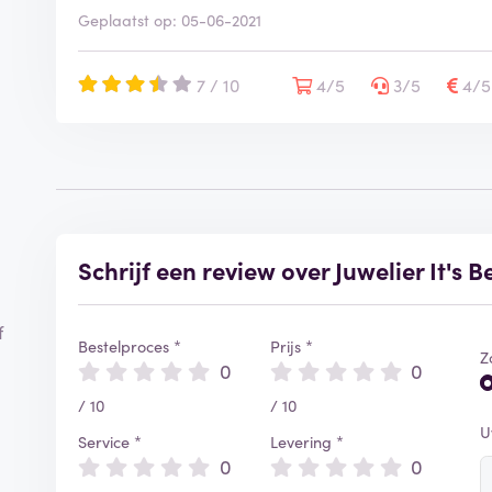
Geplaatst op: 05-06-2021
7 / 10
4/5
3/5
4/
Schrijf een review over Juwelier It's B
f
Bestelproces *
Prijs *
Z
0
0
/ 10
/ 10
U
Service *
Levering *
0
0