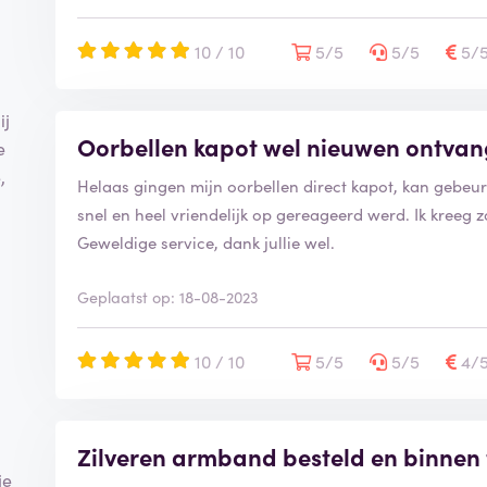
10 / 10
5/5
5/5
5/
ij
Oorbellen kapot wel nieuwen ontva
e
,
Helaas gingen mijn oorbellen direct kapot, kan gebeur
snel en heel vriendelijk op gereageerd werd. Ik kree
Geweldige service, dank jullie wel.
Geplaatst op: 18-08-2023
10 / 10
5/5
5/5
4/
Zilveren armband besteld en binnen
je