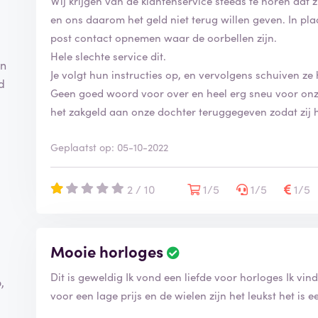
Wij krijgen van de klantenservice steeds te horen dat
en ons daarom het geld niet terug willen geven. In pl
post contact opnemen waar de oorbellen zijn.
Hele slechte service dit.
jn
Je volgt hun instructies op, en vervolgens schuiven ze
d
Geen goed woord voor over en heel erg sneu voor onz
-
het zakgeld aan onze dochter teruggegeven zodat zij h
Geplaatst op: 05-10-2022
2 / 10
1/5
1/5
1/5
Mooie horloges
Dit is geweldig Ik vond een liefde voor horloges Ik vin
,
voor een lage prijs en de wielen zijn het leukst het is e