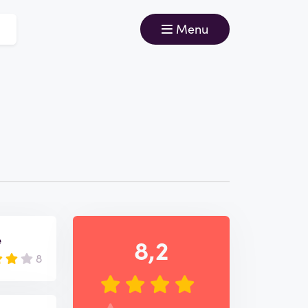
Menu
e
8,2
8