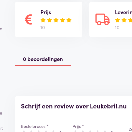
Prijs
Leveri
10
10
in
e
0 beoordelingen
Schrijf een review over Leukebril.nu
ne
Bestelproces *
Prijs *
r:
Z