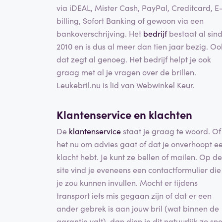
via iDEAL, Mister Cash, PayPal, Creditcard, E
billing, Sofort Banking of gewoon via een
bankoverschrijving. Het
bedrijf
bestaat al sin
2010 en is dus al meer dan tien jaar bezig. Oo
dat zegt al genoeg. Het bedrijf helpt je ook
graag met al je vragen over de brillen.
Leukebril.nu is lid van Webwinkel Keur.
Klantenservice en klachten
De
klantenservice
staat je graag te woord. Of
het nu om advies gaat of dat je onverhoopt e
klacht hebt. Je kunt ze bellen of mailen. Op de
site vind je eveneens een contactformulier die
je zou kunnen invullen. Mocht er tijdens
transport iets mis gegaan zijn of dat er een
ander gebrek is aan jouw bril (wat binnen de
garantie valt), dan dien je dit natuurlijk zo sne