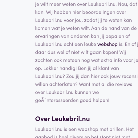
je wilt meer weten over Leukebril.nu. Nou, dat
kan. Wij hebben hier beoordelingen over
Leukebril.nu voor jou, zodat jij te weten kan
komen wat je weten wilt. Aan de hand van de
ervaringen van anderen kan jij bepalen of
Leukebril.nu echt een leuke
webshop
is. En of j
daar dus wel of niet wilt gaan kopen! Wij
zochten ook meteen nog wat extra info voor j
op. Lekker handig! Ben jij al klant van
Leukebril.nu? Zou jij dan hier ook jouw recens
willen achterlaten? Want met al die reviews
over Leukebril.nu kunnen we
geÃ¯nteresseerden goed helpen!
Over Leukebril.nu
Leukebril.nu is een webshop met brillen. Het
aanbod is heel divers en het stopt niet met