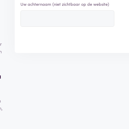
Uw achternaam (niet zichtbaar op de website)
r
n
u
n
n,