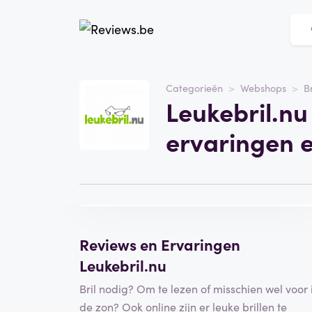
Website
leukebril.nu
Categorieën
Webshops
B
Leukebril.nu
Categorie
Webshops
ervaringen 
Bezoek de website
Schrijf een
beoordeling
Reviews en Ervaringen
Leukebril.nu
Bril nodig? Om te lezen of misschien wel voor 
de zon? Ook online zijn er leuke brillen te