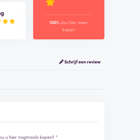
ng
100%
zou hier weer
kopen
Schrijf een review
ou u hier nogmaals kopen? *