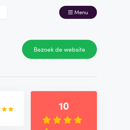
Menu
Bezoek de website
e
10