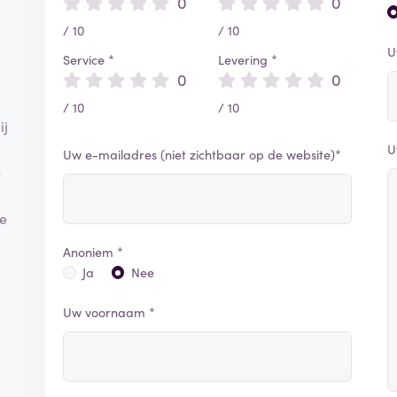
0
0
/ 10
/ 10
U
Service *
Levering *
0
0
/ 10
/ 10
ij
U
Uw e-mailadres (niet zichtbaar op de website)*
e
ie
Anoniem *
Ja
Nee
Uw voornaam *