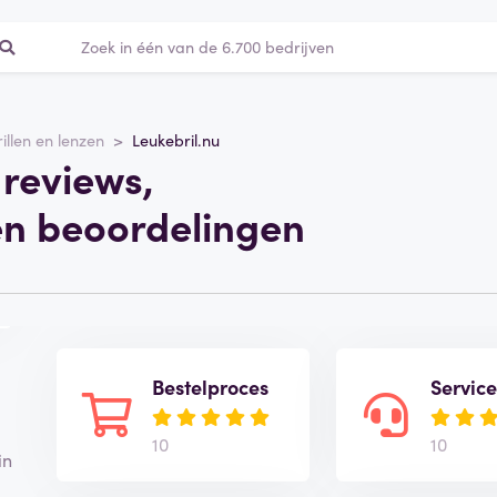
rillen en lenzen
Leukebril.nu
 reviews,
en beoordelingen
Bestelproces
Servic
10
10
in