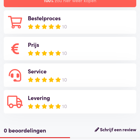
100%
zou hier weer kopen
Bestelproces
10
Prijs
10
Service
10
Levering
10
0 beoordelingen
Schrijf een review