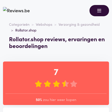
Categorieën
Webshops
Verzorging & gezondheid
Rollator.shop
Rollator.shop reviews, ervaringen en
beoordelingen
7
50%
zou hier weer kopen