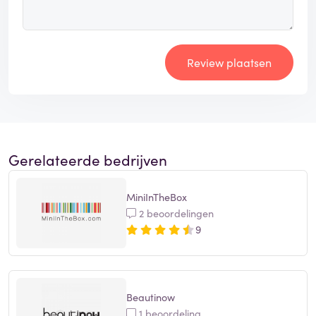
Review plaatsen
Gerelateerde bedrijven
MiniInTheBox
2 beoordelingen
9
Beautinow
1 beoordeling