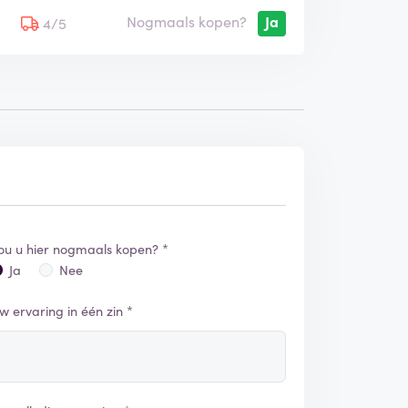
Nogmaals kopen?
Ja
5
4/5
ou u hier nogmaals kopen? *
Ja
Nee
w ervaring in één zin *