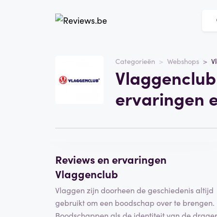
Website
Vlaggenclub
Categorieën
Webshops
V
Vlaggenclub
Categorie
Webshops
ervaringen 
Schrijf een beoordeling
Reviews en ervaringen
Vlaggenclub
Vlaggen zijn doorheen de geschiedenis altijd
gebruikt om een boodschap over te brengen.
Boodschappen als de identiteit van de drager