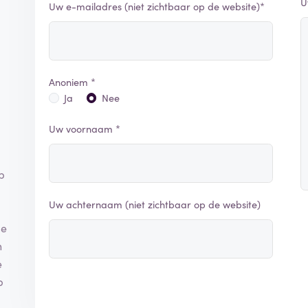
U
Uw e-mailadres (niet zichtbaar op de website)*
Anoniem *
Ja
Nee
Uw voornaam *
p
Uw achternaam (niet zichtbaar op de website)
me
n
e
p