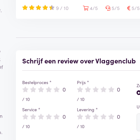
9 / 10
4/5
5/5
5/
.
e
k
Schrijf een review over Vlaggenclub
Of
Bestelproces *
Prijs *
Z
0
0
/ 10
/ 10
U
Service *
Levering *
an
0
0
/ 10
/ 10
b.