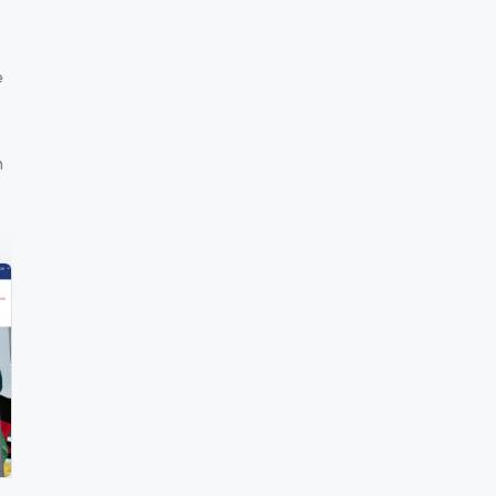
?
e
j
n