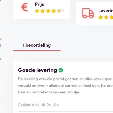
Prijs
Leveri
9
de
1 beoordeling
t
p
s
Goede levering
De levering was via postnl gegaan en alles was super 
verpakt en kwam allemaal correct en heel aan. De pro
kunnen ook zeker tegen een stootje.
h
Geplaatst op: 18-05-2021