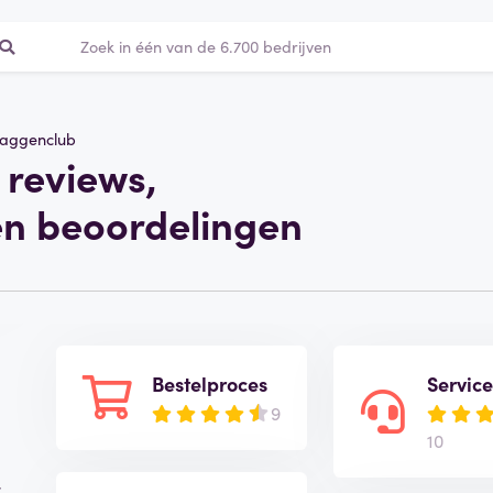
laggenclub
 reviews,
en beoordelingen
Bestelproces
Servic
9
10
,