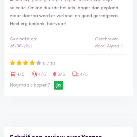
selectie. Online duurde het iets langer dan gepland
maar daarna werd er wel snel en goed gereageerd.
Heel erg bedankt hiervoor!
Geplaatst op:
Geschreven
28-06-2021
door: Alyssa H.
8 / 10
4/5
4/5
3/5
4/5
Nogmaals kopen?
Ja
Schrijf een review over Yezzer