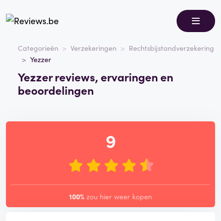
Categorieën
Verzekeringen
Rechtsbijstandverzekering
Yezzer
Yezzer reviews, ervaringen en
beoordelingen
9
100%
zou hier weer kopen