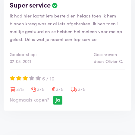
Super service
B
e
Ik had hier laatst iets besteld en helaas toen ik hem
o
o
binnen kreeg was er al iets afgebroken. Ik heb toen 1
r
mailtje gestuurd en ze hebben het meteen voor me op
d
gelost. Dit is wat je noemt een top service!
e
l
i
Geplaatst op:
Geschreven
n
07-03-2021
door: Olivier O.
g
i
6 / 10
s
g
3/5
3/5
3/5
3/5
e
v
Nogmaals kopen?
Ja
e
r
i
f
i