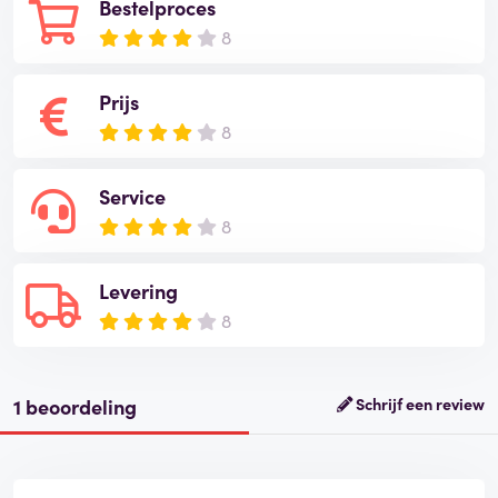
Bestelproces
8
Prijs
8
Service
8
Levering
8
1 beoordeling
Schrijf een review