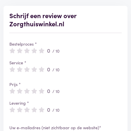
e
e
r
Schrijf een review over
d
Zorgthuiswinkel.nl
Bestelproces *
0
/ 10
Service *
0
/ 10
Prijs *
0
/ 10
Levering *
0
/ 10
Uw e-mailadres (niet zichtbaar op de website)*