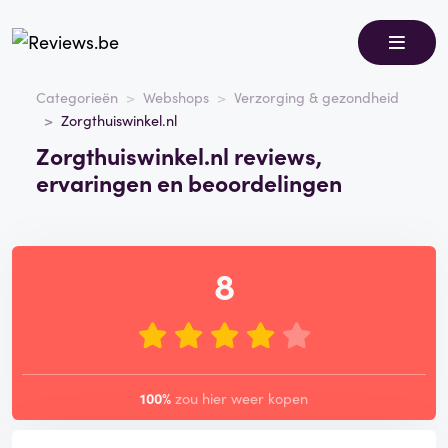
Categorieën
Webshops
Verzorging & gezondheid
Zorgthuiswinkel.nl
Zorgthuiswinkel.nl reviews,
ervaringen en beoordelingen
8
100%
zou hier weer kopen