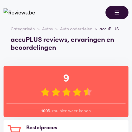
Categorieën
Autos
Auto onderdelen
accuPLUS
accuPLUS reviews, ervaringen en
beoordelingen
9
100%
zou hier weer kopen
Bestelproces