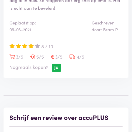
dag al in huis. Ze reageren ook erg snel op emails. Het
is echt aan te bevelen!
Geplaatst op:
Geschreven
09-03-2021
door: Bram P.
8 / 10
3/5
5/5
3/5
4/5
Nogmaals kopen?
Ja
Schrijf een review over accuPLUS