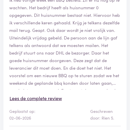
wachten. Het bedrijf heeft als huisnummer 0
opgegeven. Dit huisnummer bestaat niet. Hiervoor heb
ik verschillende keren gehaald. Krijg je telkens dezelfde
mail terug. Geapt. Ook daar wordt je niet vrolijk van.
Uiteindelijk vrijdag gebeld. De persoon aan de lijn gaf
telkens als antwoord dat we moesten mailen. Het
bedrijf stuurt ons naar DHL de bezorger. Daar het
goede huisnummer doorgeven. Deze zegt dat de
leverancier dit moet doen. En die doet het niet. Het
voorstel om een nieuwe BBQ op te sturen zodat we het
weekend de geplande bbq konden door laten gaan,
werd niet op gereageerd. Eerst moet de vervoerder de
bbq terugsturen. Balen.
Lees de complete review
Geplaatst op:
Geschreven
02-06-2026
door: Rien S.