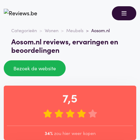
Categorieën
Wonen
Meubels
Aosom.nl
Aosom.nl reviews, ervaringen en
beoordelingen
Bezoek de website
7,5
34%
zou hier weer kopen