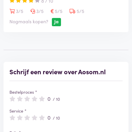
8 / 10
3/5
3/5
5/5
5/5
Nogmaals kopen?
Ja
Schrijf een review over Aosom.nl
Bestelproces *
0
/ 10
Service *
0
/ 10