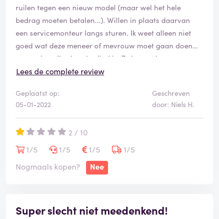
ruilen tegen een nieuw model (maar wel het hele
bedrag moeten betalen...). Willen in plaats daarvan
een servicemonteur langs sturen. Ik weet alleen niet
goed wat deze meneer of mevrouw moet gaan doen
aangezien alles beschadigd is. Ze komen hun
afspraken niet na, vertellen niet het eerlijke verhaal en
Lees de complete review
doen alsof we helemaal gek zijn geworden en het onzin
Geplaatst op:
Geschreven
verhaaltje van de klantenservice geloven! Bespaar je
05-01-2022
door: Niels H.
de moeite en de teleurstelling en koop hier niet!
2 / 10
1/5
1/5
1/5
1/5
Nogmaals kopen?
Nee
Super slecht niet meedenkend!