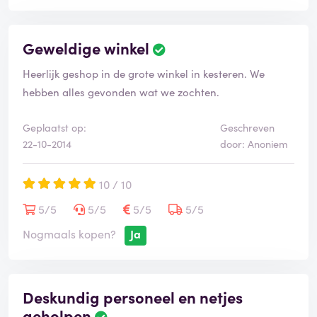
Geweldige winkel
Heerlijk geshop in de grote winkel in kesteren. We
hebben alles gevonden wat we zochten.
Geplaatst op:
Geschreven
22-10-2014
door: Anoniem
10 / 10
5/5
5/5
5/5
5/5
Nogmaals kopen?
Ja
Deskundig personeel en netjes
geholpen