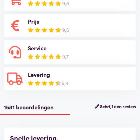
9,6
Prijs
9,6
Service
9,7
Levering
9,4
1581 beoordelingen
Schrijf een review
Snelle levering.