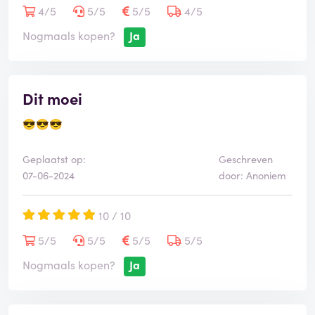
4/5
5/5
5/5
4/5
Nogmaals kopen?
Ja
Dit moei
😎😎😎
Geplaatst op:
Geschreven
07-06-2024
door: Anoniem
10 / 10
5/5
5/5
5/5
5/5
Nogmaals kopen?
Ja