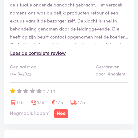
de situatie onder de aandacht gebracht. Het verzoek
namens ons was duidelijk: producten retour of een
excuus vanuit de bezorger zelf. De klacht is snel in
behandeling genomen door de leidinggevende. Die
heeft op zijn beurt contact opgenomen met de koerier.
Ondanks zijn bevestiging dat de uitspraken niet juist
waren, konden zij als bedrijf geen excuus laten
Lees de complete review
aanbieden door de bezorger. De terugkoppeling en
Geplaatst op:
Geschreven
aanbod is om te lachen en als volgt: een cadeaubon
14-10-2022
door: Anoniem
als tegemoetkoming. Aangezien dit geen financiële
probleem is, zal daar natuurlijk ook niet mee akkoord
2 / 10
worden gegaan. Dit product mag retour en het artikel
wordt wel lekker elders besteld. Ik besteed mijn geld
1/5
1/5
1/5
1/5
wel uit aan bedrijven die buitenlanders niet
Nogmaals kopen?
Nee
onderwaarderen of uitsluiten. Ik adviseer iedereen,
maar voornamelijk de mensen met een andere
achtergrond om het volgende te overwegen: wil jij echt