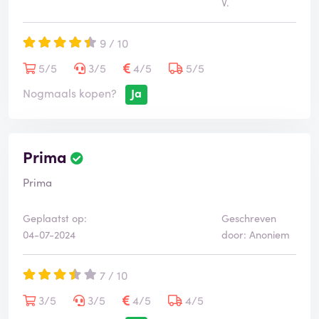
V.
9 / 10
5/5
3/5
4/5
5/5
Nogmaals kopen?
Ja
Prima
Prima
Geplaatst op:
Geschreven
04-07-2024
door: Anoniem
7 / 10
3/5
3/5
4/5
4/5