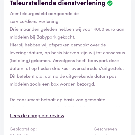
Teleurstellende dienstverlening
een bijdrage leveren aan dit soort bedrijven? Of bestel
je lekker ook je producten ergens anders waar de
Zeer teleurgesteld aangaande de
waardering in ieder mens evenwaardig is. SAY NO TO
service/dienstverlening.
RACISM
Drie maanden geleden hebben wij voor 4000 euro aan
middelen bij Babypark gekocht.
Hierbij hebben wij afspraken gemaakt over de
leveringsdatum, op basis hiervan zijn wij tot consensus
(betaling) gekomen. Vervolgens heeft babypark deze
datum tot op heden drie keer overschreden/uitgesteld.
Dit betekent o.a. dat na de uitgerekende datum pas
middelen zoals een box worden bezorgd.
De consument betaalt op basis van gemaakte
afspraken, waarna het bedrijf besluit de consument in
het gewisse te laten en de gemaakte afspraken niet na
Lees de complete review
te komen. Na drie uitstel mailtjes gebeld om tot een
Geplaatst op:
Geschreven
oplossing te komen. Tijdens dit gesprek werden wij