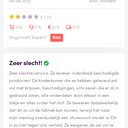
08-09-2022
door: Anoniem
onvriendelijk te woord gestaan, het probleem werd bij
ons neergelegd en er werd verkondigd dat we nog
3 / 10
maar een weekje geduld moesten hebben. Toen wij
vroegen naar meer duidelijkheid aangaande de
1/5
1/5
2/5
1/5
leveringsdatum bleek dit weekje ineens een maand te
Nogmaals kopen?
Nee
zijn, maar misschien ook langer.
De middelen die wél zijn bezorgd, zijn op een zeer
onvriendelijke manier afgeleverd. Daarbij wordt er
Zeer slecht!
aangaande de middelen die nog bezorgd moeten
worden geen alternatief of een oplossing geboden,
Zeer slechte service. Ze leveren inderdaad beschadigde
waardoor de klant de dupe is. Dit alles helpt niet mee
producten! De kinderkamer die ze hebben geleverd zat
aan de beoordeling van dit bedrijf.
vol met krassen, beschadigingen, schroeven die er al in
gedraaid zaten, alle onderdelen door elkaar in een
zakje en alles onder het stof. Ze beweren daadwerkelijk
dat dit zo uit de fabriek kan komen, terwijl het naar
mijn mening overduidelijk een showroom model is! Dit
is zo niet tegen ons verteld. Ze weigeren de set om te