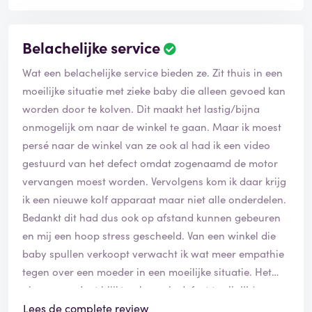
Belachelijke service
Wat een belachelijke service bieden ze. Zit thuis in een
moeilijke situatie met zieke baby die alleen gevoed kan
worden door te kolven. Dit maakt het lastig/bijna
onmogelijk om naar de winkel te gaan. Maar ik moest
persé naar de winkel van ze ook al had ik een video
gestuurd van het defect omdat zogenaamd de motor
vervangen moest worden. Vervolgens kom ik daar krijg
ik een nieuwe kolf apparaat maar niet alle onderdelen.
Bedankt dit had dus ook op afstand kunnen gebeuren
en mij een hoop stress gescheeld. Van een winkel die
baby spullen verkoopt verwacht ik wat meer empathie
tegen over een moeder in een moeilijke situatie. Het
nieuwe product blijkt ook nog is defect te zijn!!! *na
plaatsen review babypark gesproken ik zou een geheel
Lees de complete review