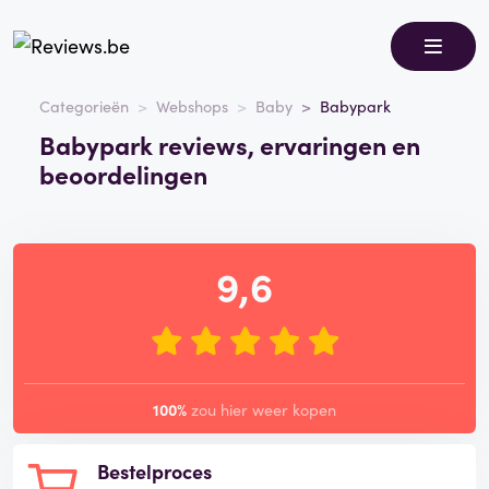
Categorieën
Webshops
Baby
Babypark
Babypark reviews, ervaringen en
beoordelingen
9,6
100%
zou hier weer kopen
Bestelproces