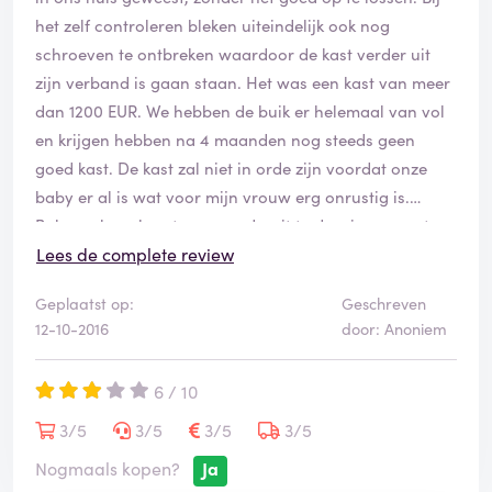
het zelf controleren bleken uiteindelijk ook nog
schroeven te ontbreken waardoor de kast verder uit
zijn verband is gaan staan. Het was een kast van meer
dan 1200 EUR. We hebben de buik er helemaal van vol
en krijgen hebben na 4 maanden nog steeds geen
goed kast. De kast zal niet in orde zijn voordat onze
baby er al is wat voor mijn vrouw erg onrustig is.
Babypark probeert er nu onderuit te draaien en met
een klein bedrag wat niet representatief is het af te
Lees de complete review
kopen.
Geplaatst op:
Geschreven
12-10-2016
door: Anoniem
6 / 10
3/5
3/5
3/5
3/5
Nogmaals kopen?
Ja