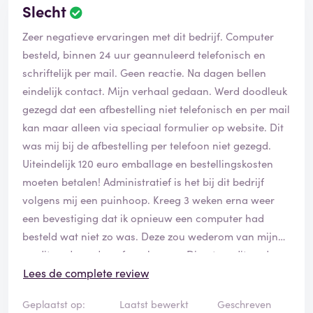
Slecht
Zeer negatieve ervaringen met dit bedrijf. Computer
besteld, binnen 24 uur geannuleerd telefonisch en
schriftelijk per mail. Geen reactie. Na dagen bellen
eindelijk contact. Mijn verhaal gedaan. Werd doodleuk
gezegd dat een afbestelling niet telefonisch en per mail
kan maar alleen via speciaal formulier op website. Dit
was mij bij de afbestelling per telefoon niet gezegd.
Uiteindelijk 120 euro emballage en bestellingskosten
moeten betalen! Administratief is het bij dit bedrijf
volgens mij een puinhoop. Kreeg 3 weken erna weer
een bevestiging dat ik opnieuw een computer had
besteld wat niet zo was. Deze zou wederom van mijn
creditcard worden afgeschreven. Direct creditcard
geblokkeerd bij de bank en een geschil opgestart via de
Lees de complete review
creditcard maatschappij. Mijn advies is doe geen
Geplaatst op:
Laatst bewerkt
Geschreven
zaken met dit bedrijf! De eigenaar van dit bedrijf