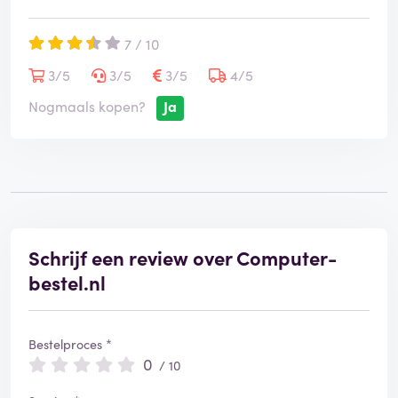
7 / 10
3/5
3/5
3/5
4/5
Nogmaals kopen?
Ja
Schrijf een review over Computer-
bestel.nl
Bestelproces *
0
/ 10