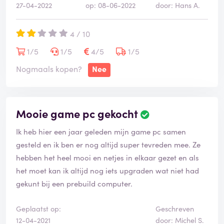
27-04-2022
op: 08-06-2022
door: Hans A.
beweert dat al zou ik het geschil winnen hij toch
incassokosten ect in rekening gaat brengen. Hoe
4 / 10
arrogant kun je zijn!
1/5
1/5
4/5
1/5
Nogmaals kopen?
Nee
Mooie game pc gekocht
Ik heb hier een jaar geleden mijn game pc samen
gesteld en ik ben er nog altijd super tevreden mee. Ze
hebben het heel mooi en netjes in elkaar gezet en als
het moet kan ik altijd nog iets upgraden wat niet had
gekunt bij een prebuild computer.
Geplaatst op:
Geschreven
12-04-2021
door: Michel S.