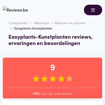
Categorieën
Webshops
Bloemen en planten
Easyplants-Kunstplanten
Easyplants-Kunstplanten reviews,
ervaringen en beoordelingen
9
100%
zou hier weer kopen