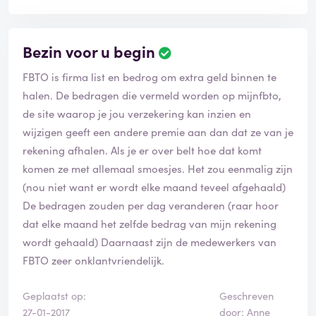
Bezin voor u begin
B
e
FBTO is firma list en bedrog om extra geld binnen te
o
o
halen. De bedragen die vermeld worden op mijnfbto,
r
de site waarop je jou verzekering kan inzien en
d
wijzigen geeft een andere premie aan dan dat ze van je
e
rekening afhalen. Als je er over belt hoe dat komt
l
i
komen ze met allemaal smoesjes. Het zou eenmalig zijn
n
(nou niet want er wordt elke maand teveel afgehaald)
g
De bedragen zouden per dag veranderen (raar hoor
i
dat elke maand het zelfde bedrag van mijn rekening
s
g
wordt gehaald) Daarnaast zijn de medewerkers van
e
FBTO zeer onklantvriendelijk.
v
e
Geplaatst op:
Geschreven
r
27-01-2017
door: Anne
i