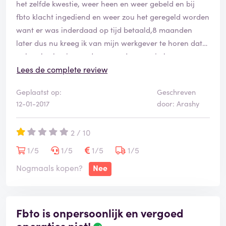
het zelfde kwestie, weer heen en weer gebeld en bij
s
g
fbto klacht ingediend en weer zou het geregeld worden
e
want er was inderdaad op tijd betaald,8 maanden
v
later dus nu kreeg ik van mijn werkgever te horen dat
e
er loonbeslag is van deurwaarder voor ja hoor
r
i
dezelfde kwestie, nu na 100 mails en 100 belletjes
Lees de complete review
f
verder, wordt er gezegd dat het wel terecht is want ik
i
Geplaatst op:
Geschreven
had maar op de zitting aanwezig moeten zijn, want ik
e
12-01-2017
door: Arashy
heb wel betaald maar de deurwaarder kosten( 547
e
euro) moeten nog wel betaald worden, er wordt
r
2 / 10
d
gezegd dat een bedrag niet op tijd is betaald namelijk
14,66 is bij hun als betaald genoteerd op 1 April 2016
1/5
1/5
1/5
1/5
terwijl ik met bewijs(bank afschrift) laat zien dat het
Nogmaals kopen?
Nee
25-11-2015 is betaald. ze willen maar niet luisteren en
terwijl ze wel excuses aanbieden dat ze onze eerste
klacht niet goed hebben afgehandeld dus zo krom
Fbto is onpersoonlijk en vergoed
dubbelzinnig, je voelt je machteloos terwijl je helemaal
operaties niet!
B