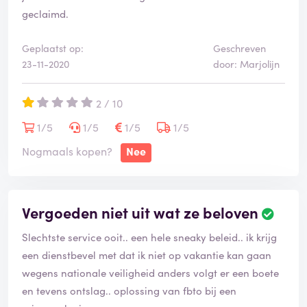
i
of email te krijgen
geclaimd.
s
g
e
Geplaatst op:
Geschreven
v
23-11-2020
door: Marjolijn
e
r
i
2 / 10
f
1/5
1/5
1/5
1/5
i
e
Nogmaals kopen?
Nee
e
r
d
Vergoeden niet uit wat ze beloven
B
e
Slechtste service ooit.. een hele sneaky beleid.. ik krijg
o
o
een dienstbevel met dat ik niet op vakantie kan gaan
r
wegens nationale veiligheid anders volgt er een boete
d
en tevens ontslag.. oplossing van fbto bij een
e