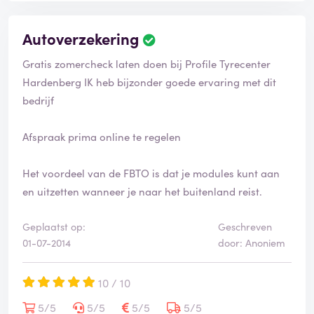
r
d
Autoverzekering
B
e
Gratis zomercheck laten doen bij Profile Tyrecenter
o
o
Hardenberg IK heb bijzonder goede ervaring met dit
r
bedrijf
d
e
Afspraak prima online te regelen
l
i
n
Het voordeel van de FBTO is dat je modules kunt aan
g
en uitzetten wanneer je naar het buitenland reist.
i
s
g
Geplaatst op:
Geschreven
e
01-07-2014
door: Anoniem
v
e
10 / 10
r
i
5/5
5/5
5/5
5/5