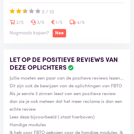
stijgende energie- en levensmiddelenkosten. En alsof
r
5 / 10
d
dat nog niet genoeg is, bieden ze een lagere premie
aan om klanten aan te trekken, maar wat deze nieuwe
2/5
3/5
1/5
4/5
klanten vaak niet weten, is dat de voorwaarden en
Nogmaals kopen?
Nee
vergoedingslijst vol nare verrassingen zitten.
Vroeger, zo'n drie of vier jaar geleden, was ik ook bij
LET OP DE POSITIEVE REVIEWS VAN
FBTO verzekerd en toen ging het prima. Maar nu ben ik
DEZE OPLICHTERS
B
diep teleurgesteld en had ik nooit verwacht dat ze zo
e
zouden veranderen. Daarom, mensen, laat je niet
Jullie moeten een paar van de positieve reviews lezen...
o
misleiden. Vermijd FBTO en kies een andere
o
Dit zijn ook de bewijzen van de oplichtingen van FBTO
zorgverzekeraar. Sluit je zorgverzekering NIET af bij
r
Als je eerste 3 zinnen leest van een positieve review
d
FBTO.
dan zie je ook meteen dat het meer reclame is dan een
e
echte review
l
i
Lees deze bijvoorbeeld ( staat hierboven)
n
Handige modules
g
Ik heb voor FBTO gekozen voor de handige modules. Ik