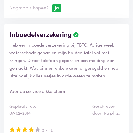
f
i
Nogmaals kopen?
Ja
e
e
r
d
Inboedelverzekering
B
e
Heb een inboedelverzekering bij FBTO. Vorige week
o
o
waterschade gehad en mijn houten tafel vol met
r
kringen. Direct telefoon gepakt en een melding van
d
gemaakt. Was binnen enkele uren al geregeld en heb
e
uiteindelijk alles netjes in orde weten te maken.
l
i
n
Voor de service dikke pluim
g
i
Geplaatst op:
Geschreven
s
07-02-2014
door: Ralph Z.
g
e
v
8 / 10
e