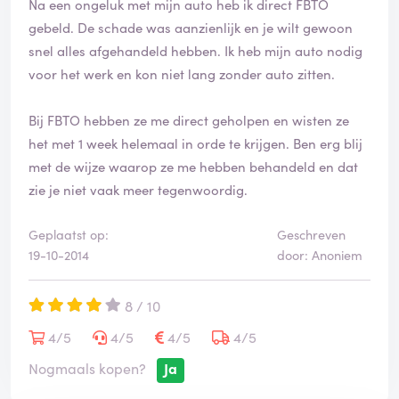
Na een ongeluk met mijn auto heb ik direct FBTO
o
r
o
gebeld. De schade was aanzienlijk en je wilt gewoon
d
r
snel alles afgehandeld hebben. Ik heb mijn auto nodig
d
voor het werk en kon niet lang zonder auto zitten.
e
l
i
Bij FBTO hebben ze me direct geholpen en wisten ze
n
het met 1 week helemaal in orde te krijgen. Ben erg blij
g
met de wijze waarop ze me hebben behandeld en dat
i
zie je niet vaak meer tegenwoordig.
s
g
e
Geplaatst op:
Geschreven
v
19-10-2014
door: Anoniem
e
r
i
8 / 10
f
4/5
4/5
4/5
4/5
i
e
Nogmaals kopen?
Ja
e