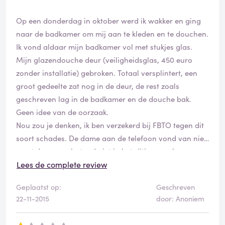
o
r
Op een donderdag in oktober werd ik wakker en ging
d
naar de badkamer om mij aan te kleden en te douchen.
e
Ik vond aldaar mijn badkamer vol met stukjes glas.
l
i
Mijn glazendouche deur (veiligheidsglas, 450 euro
n
zonder installatie) gebroken. Totaal versplintert, een
g
groot gedeelte zat nog in de deur, de rest zoals
i
geschreven lag in de badkamer en de douche bak.
s
g
Geen idee van de oorzaak.
e
Nou zou je denken, ik ben verzekerd bij FBTO tegen dit
v
soort schades. De dame aan de telefoon vond van niet,
e
want de oorzaak stond niet in het rijtje oorzaken
r
i
waarvan schade wordt vergoed. Daarop heb k de
Lees de complete review
f
voorwaarden eens bekeken. Er staat toch dat
i
Geplaatst op:
Geschreven
“onvoorziene gebeurtenissen zijn verzekerd”
e
22-11-2015
door: Anoniem
Daarop een mail naar FBTO geschreven. En wat
e
schetst mijn verbazing? Ik krijg het volgende antwoord
r