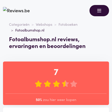
Categorieën
Webshops
Fotoboeken
Fotoalbumshop.nl
Fotoalbumshop.nl reviews,
ervaringen en beoordelingen
7
50%
zou hier weer kopen