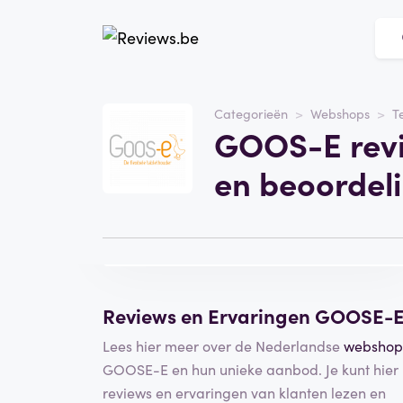
Website
goos-e.com
Categorieën
Webshops
T
GOOS-E revi
Categorie
Webshops
en beoordel
Bezoek de website
Schrijf een
beoordeling
Reviews en Ervaringen GOOSE-
Lees hier meer over de Nederlandse
webshop
GOOSE-E en hun unieke aanbod. Je kunt hier
reviews en ervaringen van klanten lezen en