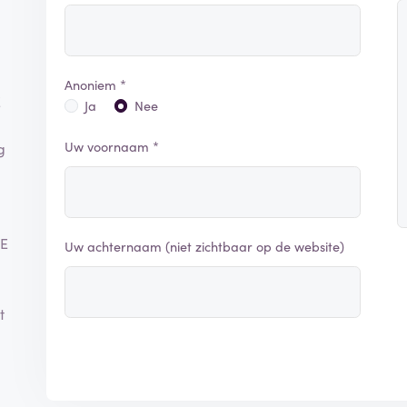
Anoniem *
E
Ja
Nee
Uw voornaam *
g
-E
Uw achternaam (niet zichtbaar op de website)
t