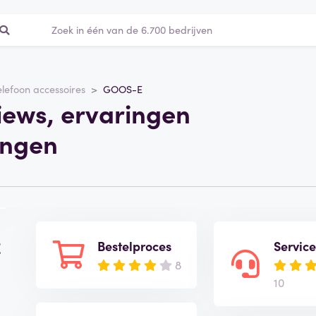
elefoon accessoires
GOOS-E
ews, ervaringen
ingen
E
Bestelproces
Servic
8
10