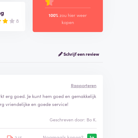
ng
100%
zou hier weer
8
kopen
Schrijf een review
Rapporteren
rkt erg goed. Je kunt hem goed en gemakkelijk
Erg vriendelijke en goede service!
Geschreven door: Bo K.
Nogmaals kopen?
Ja
5
3/5