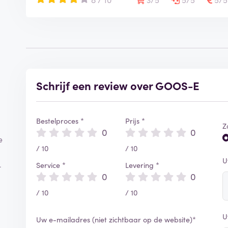
Schrijf een review over GOOS-E
Bestelproces *
Prijs *
Z
0
0
e
/ 10
/ 10
U
Service *
Levering *
-
0
0
/ 10
/ 10
U
Uw e-mailadres (niet zichtbaar op de website)*