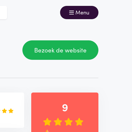
Menu
Bezoek de website
e
9