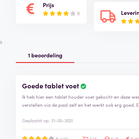
Prijs
Leveri
8
p
1 beoordeling
Goede tablet voet
Ik heb hier een tablet houder voet gekocht en deze we
verstellen via de paal zelf en het werkt ook erg goed. 
Geplaatst op: 31-05-2021
8 / 10
3/5
5/5
5/