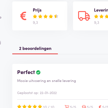
Prijs
Leveri
e
9,3
9,3
j
2 beoordelingen
Perfect
Mooie uitvoering en snelle levering
Geplaatst op: 22-01-2022
10 / 10
5/5
5/5
5/