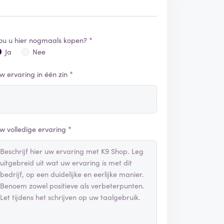
ou u hier nogmaals kopen? *
Ja
Nee
w ervaring in één zin *
w volledige ervaring *