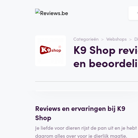
Website
k9shop.nl
Categorieën
Webshops
D
K9 Shop rev
Categorie
Webshops
en beoordel
Bezoek de website
Schrijf een
beoordeling
Reviews en ervaringen bij K9
Shop
Je liefde voor dieren rijst de pan uit en je hebt
daarom alles over voor je dierlijk maatje.