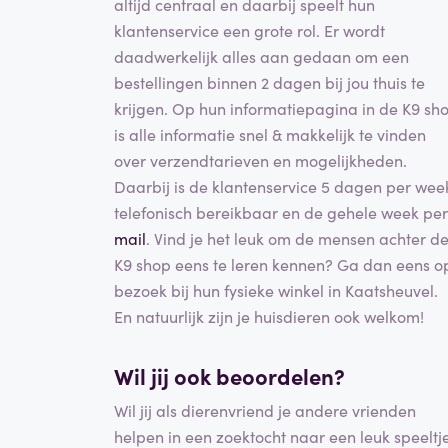
altijd centraal en daarbij speelt hun
klantenservice een grote rol. Er wordt
daadwerkelijk alles aan gedaan om een
bestellingen binnen 2 dagen bij jou thuis te
krijgen. Op hun informatiepagina in de K9 sh
is alle informatie snel & makkelijk te vinden
over verzendtarieven en mogelijkheden.
Daarbij is de klantenservice 5 dagen per wee
telefonisch bereikbaar en de gehele week per
mail
. Vind je het leuk om de mensen achter d
K9 shop eens te leren kennen? Ga dan eens o
bezoek bij hun fysieke winkel in Kaatsheuvel.
En natuurlijk zijn je huisdieren ook welkom!
Wil jij ook beoordelen?
Wil jij als dierenvriend je andere vrienden
helpen in een zoektocht naar een leuk speeltj