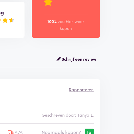
ng
100%
zou hier weer
kopen
Schrijf een review
Rapporteren
Geschreven door: Tanya L.
Nogmaals kopen?
Ja
5
5/5