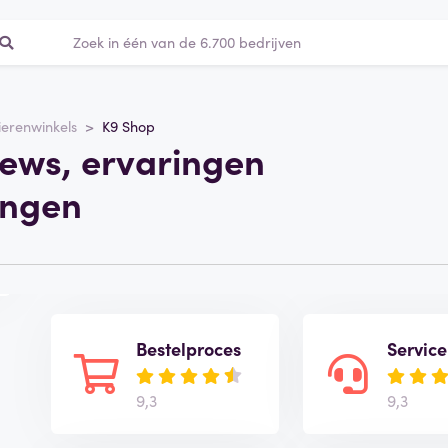
ierenwinkels
K9 Shop
iews, ervaringen
ingen
Bestelproces
Service
9,3
9,3