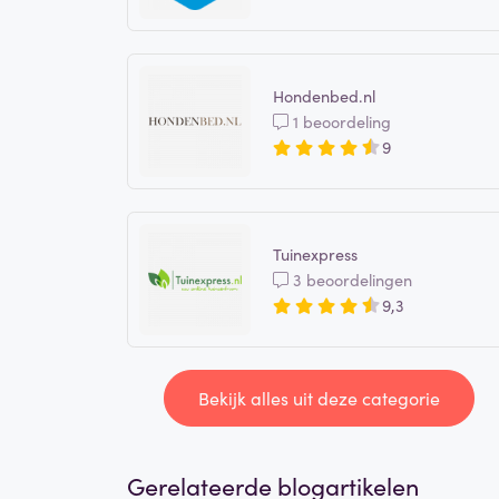
Hondenbed.nl
1 beoordeling
9
Tuinexpress
3 beoordelingen
9,3
Bekijk alles uit deze categorie
Gerelateerde blogartikelen