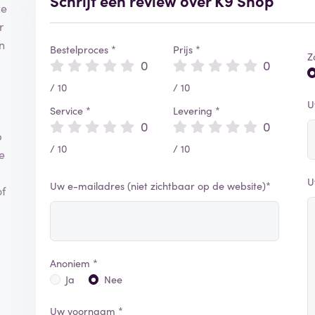
Schrijf een review over K9 Shop
ze
r
n
Bestelproces *
Prijs *
Z
0
0
/ 10
/ 10
j
U
Service *
Levering *
0
0
p
/ 10
/ 10
e
U
Uw e-mailadres (niet zichtbaar op de website)*
of
Anoniem *
Ja
Nee
Uw voornaam *