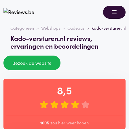
Categorieën
Webshops
Cadeaus
Kado-versturen.nl
Kado-versturen.nl reviews,
ervaringen en beoordelingen
Bezoek de website
8,5
100%
zou hier weer kopen