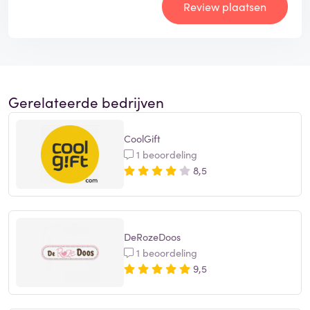
Review plaatsen
Gerelateerde bedrijven
CoolGift
1 beoordeling
8,5
DeRozeDoos
1 beoordeling
9,5