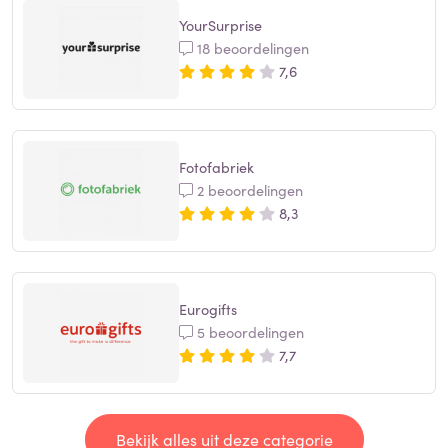
YourSurprise
18 beoordelingen
7,6
Fotofabriek
2 beoordelingen
8,3
Eurogifts
5 beoordelingen
7,7
Bekijk alles uit deze categorie