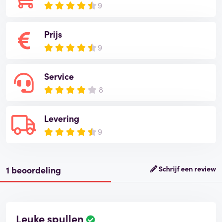
9
Prijs
9
Service
8
Levering
9
1 beoordeling
Schrijf een review
Leuke spullen