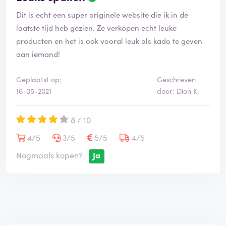
Dit is echt een super originele website die ik in de
laatste tijd heb gezien. Ze verkopen echt leuke
producten en het is ook vooral leuk als kado te geven
aan iemand!
Geplaatst op:
Geschreven
16-05-2021
door: Dion K.
8 / 10
4/5
3/5
5/5
4/5
Nogmaals kopen?
Ja