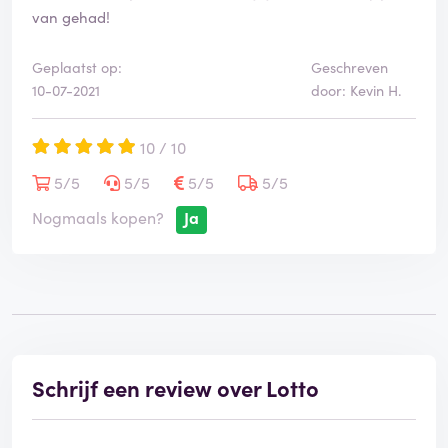
van gehad!
Geplaatst op:
Geschreven
10-07-2021
door: Kevin H.
10 / 10
5/5
5/5
5/5
5/5
Nogmaals kopen?
Ja
Schrijf een review over Lotto