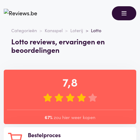
Categorieën
Kansspel
Loterij
Lotto
Lotto reviews, ervaringen en
beoordelingen
7,8
67%
zou hier weer kopen
Bestelproces