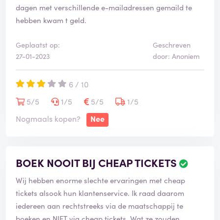
dagen met verschillende e-mailadressen gemaild te
hebben kwam t geld.
Geplaatst op:
Geschreven
27-01-2023
door: Anoniem
6 / 10
5/5
1/5
5/5
1/5
Nogmaals kopen?
Nee
BOEK NOOIT BIJ CHEAP TICKETS
Wij hebben enorme slechte ervaringen met cheap
tickets alsook hun klantenservice. Ik raad daarom
iedereen aan rechtstreeks via de maatschappij te
boeken en NIET via cheap tickets. Wat ze zouden