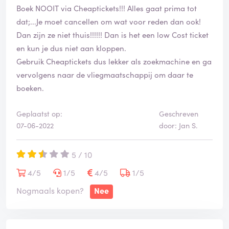
Boek NOOIT via Cheaptickets!!! Alles gaat prima tot
te boeken bij cheaptickets. Ze verkopen tickets die niet
dat;...Je moet cancellen om wat voor reden dan ook!
eens bestaan in de hoop door deze oplichting te
Dan zijn ze niet thuis!!!!!! Dan is het een low Cost ticket
kunnen verdienen. Bij cheaptickets staat slechts één
en kun je dus niet aan kloppen.
ding hoog in het vaandel en dat is de klant op te
Gebruik Cheaptickets dus lekker als zoekmachine en ga
lichten!
vervolgens naar de vliegmaatschappij om daar te
De schade voor ons is groot aangezien onze vakantie
boeken.
niet meer door kan gaan. We gaan kijken of we succes
kunnen hebben bij een eventuele rechtszaak.
Geplaatst op:
Geschreven
Hopelijk hebben lezers wat aan deze review en boeken
07-06-2022
door: Jan S.
rechtstreeks bij de maatschappij. Dat scheelt heel veel
geld en ellende!
5 / 10
Antwoord van CheapTickets.nl
4/5
1/5
4/5
1/5
Nogmaals kopen?
Nee
Beste Dirk,
Bedankt voor je beoordeling.​
Het is spijtig om te horen dat je deze uiterst onprettige