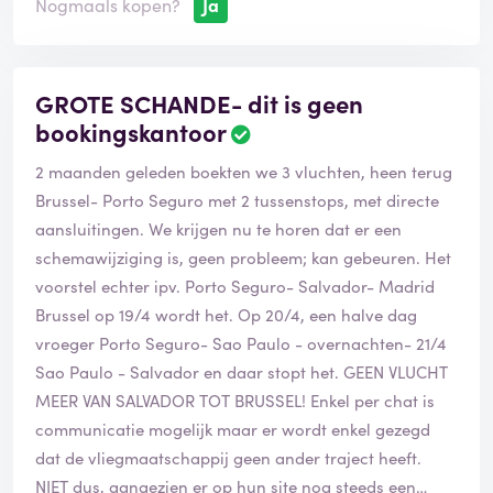
Nogmaals kopen?
Ja
tickets geboekt en niet via Tai Airways. Ik krijg niets in
handen waarmee ik een nieuwe vlucht kan boeken en
of terugbetaling. 1400 euro zomaar zonder uitleg kwijt
GROTE SCHANDE- dit is geen
zijn kan toch niet de bedoeling zijn?
bookingskantoor
2 maanden geleden boekten we 3 vluchten, heen terug
Brussel- Porto Seguro met 2 tussenstops, met directe
aansluitingen. We krijgen nu te horen dat er een
schemawijziging is, geen probleem; kan gebeuren. Het
voorstel echter ipv. Porto Seguro- Salvador- Madrid
Brussel op 19/4 wordt het. Op 20/4, een halve dag
vroeger Porto Seguro- Sao Paulo - overnachten- 21/4
Sao Paulo - Salvador en daar stopt het. GEEN VLUCHT
MEER VAN SALVADOR TOT BRUSSEL! Enkel per chat is
communicatie mogelijk maar er wordt enkel gezegd
dat de vliegmaatschappij geen ander traject heeft.
NIET dus, aangezien er op hun site nog steeds een