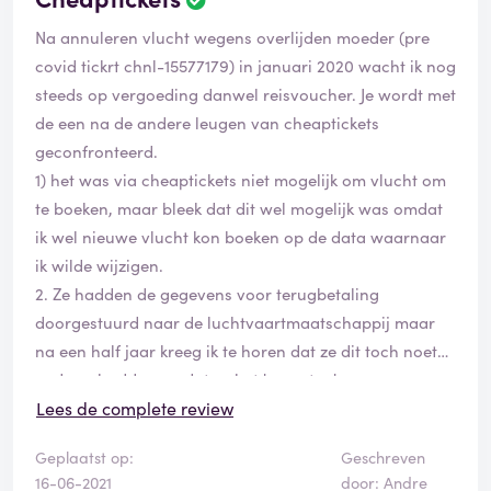
Na annuleren vlucht wegens overlijden moeder (pre
covid tickrt chnl-15577179) in januari 2020 wacht ik nog
steeds op vergoeding danwel reisvoucher. Je wordt met
de een na de andere leugen van cheaptickets
geconfronteerd.
1) het was via cheaptickets niet mogelijk om vlucht om
te boeken, maar bleek dat dit wel mogelijk was omdat
ik wel nieuwe vlucht kon boeken op de data waarnaar
ik wilde wijzigen.
2. Ze hadden de gegevens voor terugbetaling
doorgestuurd naar de luchtvaartmaatschappij maar
na een half jaar kreeg ik te horen dat ze dit toch noet
gedaan hadden omdat ze het 'vergeten' waren
3. Ik zou zelf voucher asn moeten vragen bij de
Lees de complete review
luchtvaartmaatschappij terwijl op hun website al
Geplaatst op:
Geschreven
duidelijk vermeldt staat dat dit door de tussenpersoon
16-06-2021
door: Andre