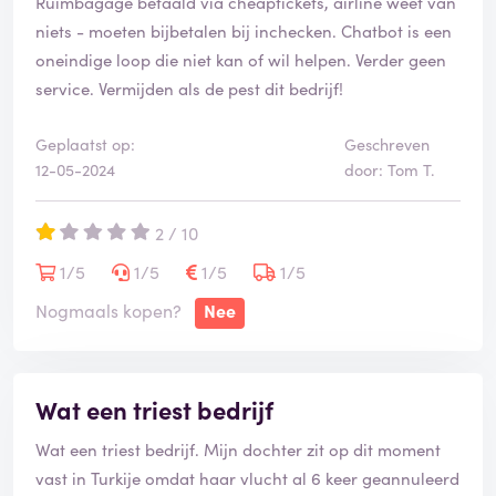
Ruimbagage betaald via cheaptickets, airline weet van
niets - moeten bijbetalen bij inchecken. Chatbot is een
oneindige loop die niet kan of wil helpen. Verder geen
service. Vermijden als de pest dit bedrijf!
Geplaatst op:
Geschreven
12-05-2024
door: Tom T.
2 / 10
1/5
1/5
1/5
1/5
Nogmaals kopen?
Nee
Wat een triest bedrijf
Wat een triest bedrijf. Mijn dochter zit op dit moment
vast in Turkije omdat haar vlucht al 6 keer geannuleerd