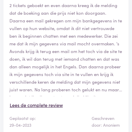
2 tickets geboekt en even daarna kreeg ik de melding
dat de boeking aan die prijs niet kon doorgaan.
Daarna een mail gekregen om mijn bankgegevens in te
vullen op hun website, omdat ik dit niet vertrouwde
ben ik beginnen chatten met een medewerker. Die zei
me dat ik mijn gegevens via mail mocht overmaken. 's
Avonds krijg ik terug een mail om het toch via de site te
doen, ik wil dan terug met iemand chatten en dat was
dan alleen mogelijk in het Engels. Dan daarna probeer
ik mijn gegevens toch via site in te vullen en krijg ik
verschillende keren de melding dat mijn gegevens niet
juist waren. Na lang proberen toch gelukt en nu maar
hopen dat ik mijn centen terug krijg ! Nooit meer
boeken via cheaptickets !
Lees de complete review
Geplaatst op:
Geschreven
29-04-2023
door: Anoniem