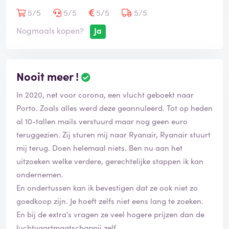
5/5
5/5
5/5
5/5
Zie het antwoord en hoe men de zaak verdraait!
Nogmaals kopen?
Ja
Ongevraagd is mijn ticket gecanceld terwijl ik aan heb
gegeven dat niet te willen. Ik was wel akkoord gegaan
met de downgrade maar wilde het teveel betaalde
terug. Ze liegen alsof het gedrukt staat! En dan nog
Nooit meer !
€100 moeten betalen voor het cancelen van een ticket
In 2020, net voor corona, een vlucht geboekt naar
ook. Hopelijk ziet iedereen in dat je hun site slechts
Porto. Zoals alles werd deze geannuleerd. Tot op heden
moet gebruiken als zoekmachine en bij de airline je
al 10-tallen mails verstuurd maar nog geen euro
ticket boeken.
teruggezien. Zij sturen mij naar Ryanair, Ryanair stuurt
mij terug. Doen helemaal niets. Ben nu aan het
uitzoeken welke verdere, gerechtelijke stappen ik kan
ondernemen.
En ondertussen kan ik bevestigen dat ze ook niet zo
goedkoop zijn. Je hoeft zelfs niet eens lang te zoeken.
En bij de extra's vragen ze veel hogere prijzen dan de
luchtvaartmaatschappij zelf.