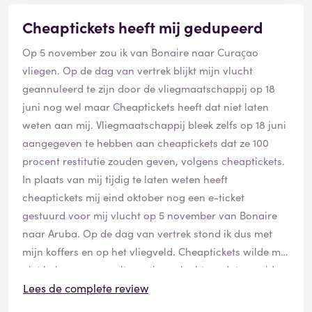
Cheaptickets heeft mij gedupeerd
Op 5 november zou ik van Bonaire naar Curaçao
vliegen. Op de dag van vertrek blijkt mijn vlucht
geannuleerd te zijn door de vliegmaatschappij op 18
juni nog wel maar Cheaptickets heeft dat niet laten
weten aan mij. Vliegmaatschappij bleek zelfs op 18 juni
aangegeven te hebben aan cheaptickets dat ze 100
procent restitutie zouden geven, volgens cheaptickets.
In plaats van mij tijdig te laten weten heeft
cheaptickets mij eind oktober nog een e-ticket
gestuurd voor mij vlucht op 5 november van Bonaire
naar Aruba. Op de dag van vertrek stond ik dus met
mijn koffers en op het vliegveld. Cheaptickets wilde mij
niet helpen op een alternatieve vlucht omdat ze zeiden
dat er niets was. In de middag vond ik een alternatieve
Lees de complete review
lucht. Ik heb een nieuwe vliegticket gekocht en moest