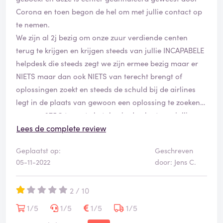
Corona en toen begon de hel om met jullie contact op
te nemen.
We zijn al 2j bezig om onze zuur verdiende centen
terug te krijgen en krijgen steeds van jullie INCAPABELE
helpdesk die steeds zegt we zijn ermee bezig maar er
NIETS maar dan ook NIETS van terecht brengt of
oplossingen zoekt en steeds de schuld bij de airlines
legt in de plaats van gewoon een oplossing te zoeken
en onze 375€ terug te betalen in de plaat van jullie
eigen zak ermee te vullen.
Lees de complete review
Geplaatst op:
Geschreven
Dus cheap tickets zorg voor een oplossing want na 2j
05-11-2022
door: Jens C.
heeft het al veel te lang geduurd dit begint te ruiken
naar OPLICHTING en de klantvriendelijkheid laat ook
2 / 10
de wensen
1/5
1/5
1/5
1/5
Hierbij nogmaals ons ons vluchtnummer en