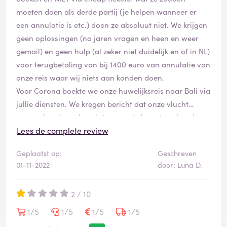
moeten doen als derde partij (je helpen wanneer er
een annulatie is etc.) doen ze absoluut niet. We krijgen
geen oplossingen (na jaren vragen en heen en weer
gemail) en geen hulp (al zeker niet duidelijk en of in NL)
voor terugbetaling van bij 1400 euro van annulatie van
onze reis waar wij niets aan konden doen.
Voor Corona boekte we onze huwelijksreis naar Bali via
jullie diensten. We kregen bericht dat onze vlucht
geannuleerd werd en dat we op de hoogte gehouden
zouden worden m.b.t. terugbetaling van onze tickets.
Lees de complete review
Na jaren wachten en zeer veel heen en weer gemail is
Geplaatst op:
Geschreven
de maat vol. Ik krijg geen oplossingen van jullie, jullie
01-11-2022
door: Luna D.
zeggen dat Tai Airways hun niet terugbetaald en dat ik
me moet richten tot hen. Tai AirWays zegt dan weer dat
2 / 10
ik cheap tickets moet contacteren aangezien zij derde
partij zijn en terugbetalingen via hen lopen wat
1/5
1/5
1/5
1/5
volgens mij ook klopt want wij hebben via Cheap