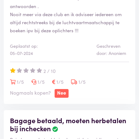
niet teruggestort, de vergoeding ook niet. Het is in
antwoorden .
ieder geval een frusterende ervaring zo. Mensen let
Nooit meer via deze club en ik adviseer iedereen om
dus op en zoek een betrouwbare bedrijf waar je je
altijd rechtstreeks bij de luchtvaartmaatschappij te
vlucht kunt boeken.
boeken ipv bij deze oplichters !!!
Geplaatst op:
Geschreven
05-07-2024
door: Anoniem
2 / 10
1/5
1/5
1/5
1/5
Nogmaals kopen?
Nee
Bagage betaald, moeten herbetalen
bij inchecken