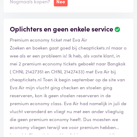
Nogmaals kopen?
Nee
dossiernummer:
CBE-3976048
Oplichters en geen enkele service
SN2829
Premium economy ticket met Eva Air
Zoeken en boeken gaat goed bij cheaptickets.nl maar o
wee als er een probleem is! Ik heb, als vaste klant, in
mei 2 premium economy tickets geboekt naar Bangkok
( CHNL 21427351 en CHNL 21427433) met Eva Air bij
cheaptickets.nl Toen ik begin september op de site van
Eva Air mijn vlucht ging checken en stoelen ging
reserveren, kon ik geen stoelen reserveren in de
premium economy class. Eva Air had namelijk in juli de
vlucht veranderd en vliegt nu met een ander vliegtuig
die geen premium economy heeft. Dus moesten we
economy vliegen terwijl we voor premium hebben
betaald. Cheaptickets.nl heeft hiervan geen melding