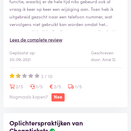
functie, waarbij er de hele tijd niks gebeurd ook al
vraag ik keer op keer een wijziging aan. Toen heb ik
uitgebreid gezocht naar een telefoon nummer, wat
vervolgens niet gebruikt kan worden omdat het
zogenaamd 'druk' is. Ik wil graag gewoon mijn vlucht
wijzigen zoals mij is belooft tijdens het boeken. Ik ben
Lees de complete review
zeer zeer teleurgesteld in e slechte communicatie met
Geplaatst op:
Geschreven
het bedrijf en vraag me af of ik er ooit nog wat zou
30-09-2021
door: Amé D.
boeken.
3 / 10
2/5
1/5
2/5
1/5
Nogmaals kopen?
Nee
Oplichterspraktijken van
Cheaptickets