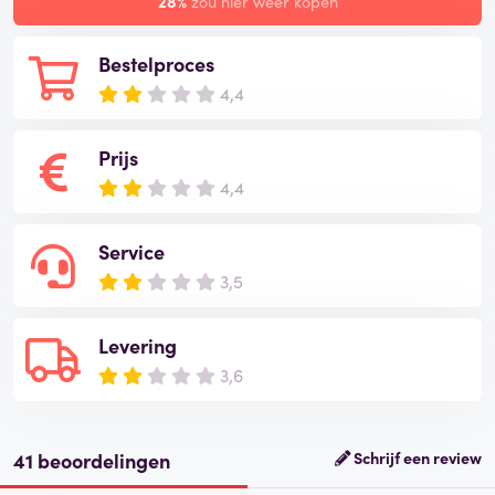
28%
zou hier weer kopen
Bestelproces
4,4
Prijs
4,4
Service
3,5
Levering
3,6
41 beoordelingen
Schrijf een review