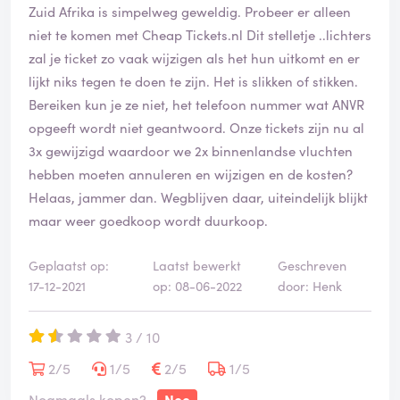
Zuid Afrika is simpelweg geweldig. Probeer er alleen
niet te komen met Cheap Tickets.nl Dit stelletje ..lichters
zal je ticket zo vaak wijzigen als het hun uitkomt en er
lijkt niks tegen te doen te zijn. Het is slikken of stikken.
Bereiken kun je ze niet, het telefoon nummer wat ANVR
opgeeft wordt niet geantwoord. Onze tickets zijn nu al
3x gewijzigd waardoor we 2x binnenlandse vluchten
hebben moeten annuleren en wijzigen en de kosten?
Helaas, jammer dan. Wegblijven daar, uiteindelijk blijkt
maar weer goedkoop wordt duurkoop.
Geplaatst op:
Laatst bewerkt
Geschreven
17-12-2021
op: 08-06-2022
door: Henk
3 / 10
2/5
1/5
2/5
1/5
Nogmaals kopen?
Nee