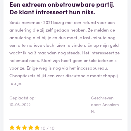
Een extreem onbetrouwbare partij.
ervaring hebt gehad. Omdat schemawijzigingen altijd
De klant intresseert hun niks.
afkomstig zijn vanuit de maatschappij, kunnen wij je
geen compensatie bieden wanneer de maatschappij
Sinds november 2021 bezig met een refund voor een
een vlucht omboekt of annuleert. Daar de
annulering die zij zelf gedaan hebben. Ze melden de
maatschappij je had omgeboekt naar een vlucht
annulering niet bij je en dus moet je last-minute nog
zonder premium economy class, gingen wij na of de
een alternatieve vlucht zien te vinden. En op mijn geld
maatschappij je weer kon omboeken naar een vlucht
wacht ik na 3 maanden nog steeds. Het interesseert ze
die wel premium economy class had. Daar de
helemaal niets. Klant zijn heeft geen enkele betekenis
maatschappij je niets anders kon bieden en jij niet
voor ze. Enige weg is nog via het incassobureau.
akkoord ging met de geboekte economy class zonder
Cheaptickets blijkt een zeer discutabele maatschappij
een compensatie, konden wij je alleen nog een
te zijn.
restitutie bieden voor de tickets.​
Mocht je toch nog vragen hebben over je boeking of
Geplaatst op:
Geschreven
verdere wensen, kan je ons uiteraard contacteren via
10-03-2022
door: Anoniem
onze Messenger.​
N.
Met vriendelijke groet,​
TaniaCheapTickets Klantenservice
10 / 10