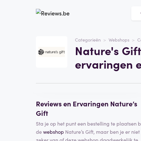
Website
Nature's Gift
Categorieën
Webshops
C
Nature's Gif
Categorie
Webshops
ervaringen 
Schrijf een beoordeling
Reviews en Ervaringen Nature’s
Gift
Sta je op het punt een bestelling te plaatsen b
de
webshop
Nature’s Gift, maar ben je er niet
zeker van of deze webshop daadwerkelijk te