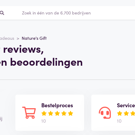
adeaus
Nature's Gift
t reviews,
en beoordelingen
Bestelproces
Servic
ij
10
10