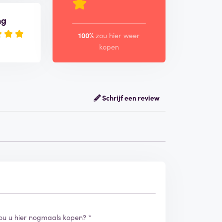
ng
100%
zou hier weer
kopen
Schrijf een review
ou u hier nogmaals kopen? *