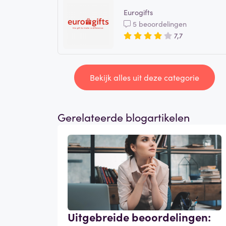
Eurogifts
5 beoordelingen
7,7
Bekijk alles uit deze categorie
Gerelateerde blogartikelen
Uitgebreide beoordelingen: