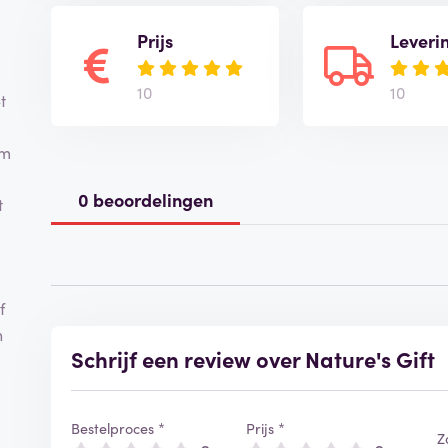
Prijs
Leveri
10
10
t
om
0 beoordelingen
t
f
n
Schrijf een review over Nature's Gift
Bestelproces *
Prijs *
Z