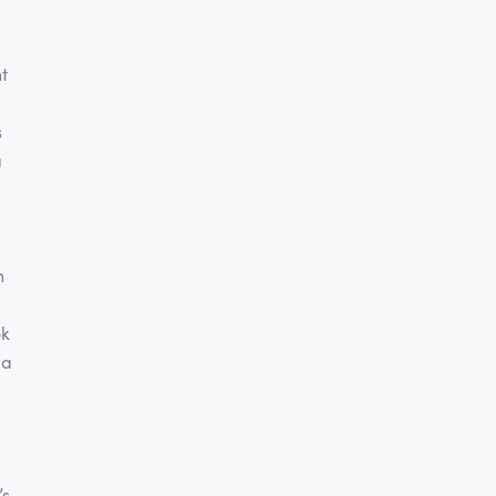
t
s
a
n
ok
ia
’s