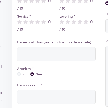
0
0
d
/ 10
/ 10
U
Service *
Levering *
0
0
/ 10
/ 10
U
Uw e-mailadres (niet zichtbaar op de website)*
n
t
Anoniem *
Ja
Nee
Uw voornaam *
ft
n