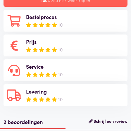
100%
zou hier weer kopen
Bestelproces
10
Prijs
10
Service
10
Levering
10
2 beoordelingen
Schrijf een review