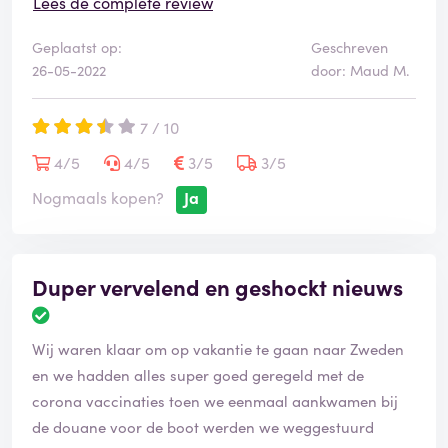
douche, ontbijt en dan luidt weer het bericht, alle
Lees de complete review
passagiers naar het cardeck, en dan weer het
Geplaatst op:
Geschreven
volgende ritueel, wachten voor je uit mag rijden en
26-05-2022
door: Maud M.
dan heel lang wachten voor de douane, Engelsen
Nederlanders door elkaar en de laatste was al met al,
7 / 10
12 seconden erdoorheen, dus waarvoor?
Tja gelukkig geen Schiphol taferelen al met al.
4/5
4/5
3/5
3/5
Nogmaals kopen?
Ja
Duper vervelend en geshockt nieuws
Wij waren klaar om op vakantie te gaan naar Zweden
en we hadden alles super goed geregeld met de
corona vaccinaties toen we eenmaal aankwamen bij
de douane voor de boot werden we weggestuurd