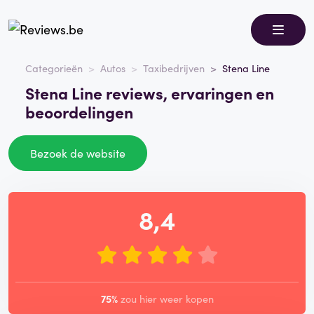
Categorieën
Autos
Taxibedrijven
Stena Line
Stena Line reviews, ervaringen en
beoordelingen
Bezoek de website
8,4
75%
zou hier weer kopen