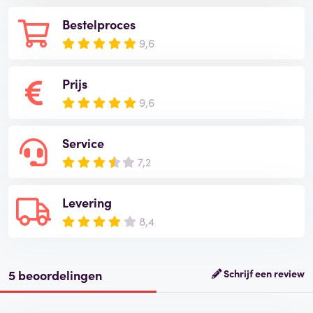
Bestelproces
9,6
Prijs
9,6
Service
7,2
Levering
8,4
5 beoordelingen
Schrijf een review