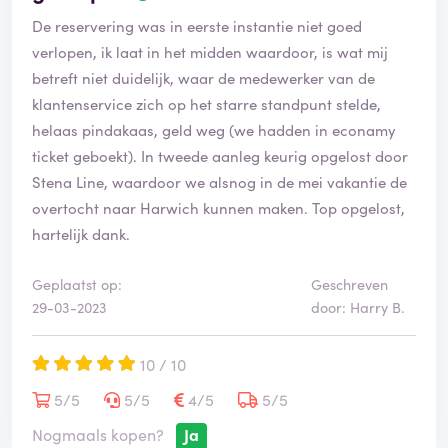
De reservering was in eerste instantie niet goed
verlopen, ik laat in het midden waardoor, is wat mij
betreft niet duidelijk, waar de medewerker van de
klantenservice zich op het starre standpunt stelde,
helaas pindakaas, geld weg (we hadden in econamy
ticket geboekt). In tweede aanleg keurig opgelost door
Stena Line, waardoor we alsnog in de mei vakantie de
overtocht naar Harwich kunnen maken. Top opgelost,
hartelijk dank.
Geplaatst op:
Geschreven
29-03-2023
door: Harry B.
10 / 10
5/5
5/5
4/5
5/5
Nogmaals kopen?
Ja