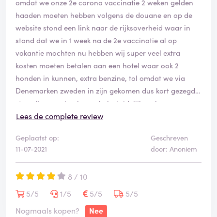
omdat we onze 2e corona vaccinatie 2 weken gelden
haaden moeten hebben volgens de douane en op de
website stond een link naar de rijksoverheid waar in
stond dat we in 1 week na de 2e vaccinatie al op
vakantie mochten nu hebben wij super veel extra
kosten moeten betalen aan een hotel waar ook 2
honden in kunnen, extra benzine, tol omdat we via
Denemarken zweden in zijn gekomen dus kort gezegd::
stena line moeten hun rehels duidelijk maken
Lees de complete review
Geplaatst op:
Geschreven
11-07-2021
door: Anoniem
8 / 10
5/5
1/5
5/5
5/5
Nogmaals kopen?
Nee