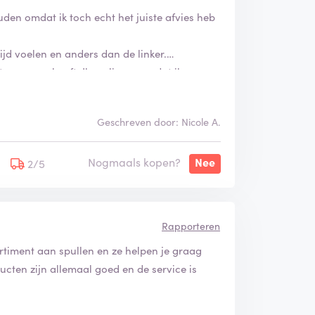
den omdat ik toch echt het juiste afvies heb
ijd voelen en anders dan de linker.
ts vouwen heeft. Ik realiseer me dat ik
ad op zonder porto retour. Je verwacht
n zo worden geleverd. Mijn advies, ga naar
Geschreven door: Nicole A.
iets meer en laat je niet door goedkope
 je uiteindelijk verkeerd kiest en niks hebt
Nogmaals kopen?
Nee
2/5
Rapporteren
timent aan spullen en ze helpen je graag
ucten zijn allemaal goed en de service is