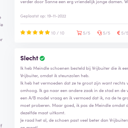
verder door Sanne een erg vriendelijk jonge damen. Wij
d
e
Geplaatst op: 19-11-2022
l
e
i
de
n
10 / 10
5/5
5/5
5/
g
or
i
s
g
Slecht
B
e
e
v
Ik heb Meindle schoenen besteld bij Vrijbuiter die ik e
o
e
o
Vrijbuiter, omdat ik steunzolen heb.
r
r
Ik heb het vermoeden dat ze te groot zijn want rechts
i
d
f
omhoog. Ik ga naar een andere zaak in de stad en de 
e
i
een A/B model vraag en ik vermoed dat ik, na de te gr
l
e
i
moet proberen. Maar goed, ik pas de Meindle omdat d
e
n
dezelfde maat uitkomt.
r
g
d
Je raad het al, de schoen past veel beter dan Vrijbuit
i
f
en maat!