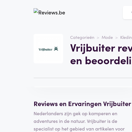
Website
vrijbuiter.nl
Categorieën
Mode
Kledi
Vrijbuiter r
Categorie
Mode
en beoordel
Bezoek de website
Schrijf een
beoordeling
Reviews en Ervaringen Vrijbuiter
Nederlanders zijn gek op kamperen en
adventures in de natuur. Vrijbuiter is de
specialist op het gebied van artikelen voor