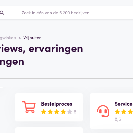
ngwinkels
Vrijbuiter
eviews, ervaringen
ingen
Bestelproces
Service
8
8,5