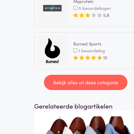
Myprotein
5 beoordelingen
5,8
Burned Sports
1 beoordeling
10
Bekijk alles uit deze categorie
Gerelateerde blogartikelen