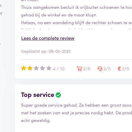
s
n
g
Thuis aangekomen besluit ik vrijbuiter schoenen te hou
er
e
gehad bij de winkel en de maat klopt.
v
Helaas, na een wandeling blijft de rechter schoen te w
e
.
Ik kijk in de schoen en zie dat het binnenwerk van rech
r
i
gewoon beschadigde schoenen heb gekocht en recht h
Lees de complete review
p
f
gewoon niet dat een delicaat item als wandelschoene
i
Geplaatst op: 06-02-2022
een goede buitensportzaak met goed advies en betaal 
e
schoenen verleiden en verwarren over de maat waardoor
e
aan de investering van 215 euro.
r
4 / 10
2/5
2/5
2/5
d
Top service
B
e
Super goede service gehad. Ze hebben een groot assor
o
o
met het zoeken van wat je precies nodig hebt. De prod
r
echt geweldig.
d
e