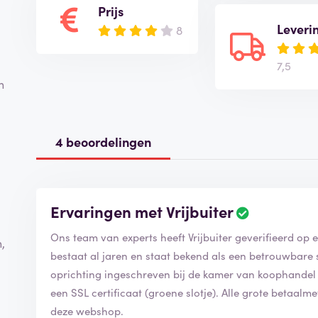
Prijs
Leveri
8
7,5
n
4 beoordelingen
Ervaringen met Vrijbuiter
B
e
Ons team van experts heeft Vrijbuiter geverifieerd op
o
,
o
bestaat al jaren en staat bekend als een betrouwbare sp
r
oprichting ingeschreven bij de kamer van koophandel 
d
een SSL certificaat (groene slotje). Alle grote betaal
e
deze webshop.
l