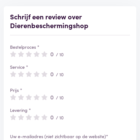
e
e
r
Schrijf een review over
d
Dierenbeschermingshop
Bestelproces *
0
/ 10
Service *
0
/ 10
Prijs *
0
/ 10
Levering *
0
/ 10
Uw e-mailadres (niet zichtbaar op de website)*