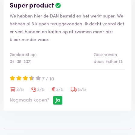
Super product
B
e
We hebben hier de DAN besteld en het werkt super. We
o
o
hebben al 3 kippen teruggevonden. Ik dacht vooral dat
r
er veel honden en katten op af kwamen maar niks
d
bleek minder waar.
e
l
i
Geplaatst op:
Geschreven
n
04-05-2021
door: Esther D.
g
i
7 / 10
s
g
3/5
3/5
3/5
5/5
e
v
Nogmaals kopen?
Ja
e
r
i
f
i