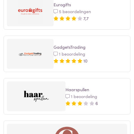
Eurogifts
5 beoordelingen
7,7
GadgetsTrading
1 beoordeling
10
Haarspullen
1 beoordeling
6