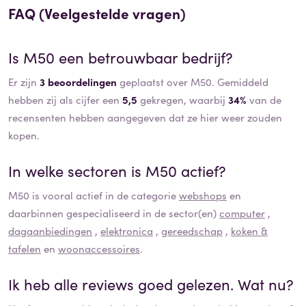
FAQ (Veelgestelde vragen)
Is
M50
een betrouwbaar bedrijf?
Er zijn
3 beoordelingen
geplaatst over M50. Gemiddeld
hebben zij als cijfer een
5,5
gekregen, waarbij
34%
van de
recensenten hebben aangegeven dat ze hier weer zouden
kopen.
In welke sectoren is
M50
actief?
M50
is vooral actief in de categorie
webshops
en
daarbinnen gespecialiseerd in de sector(en)
computer
,
dagaanbiedingen
,
elektronica
,
gereedschap
,
koken &
tafelen
en
woonaccessoires
.
Ik heb alle reviews goed gelezen. Wat nu?