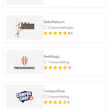
Dekoffieboon
2 beoordelingen
9,5
RedMagic
1 beoordeling
10
CampusShop
1 beoordeling
9