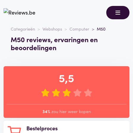
Categorieën
Webshops
Computer
M50
M50 reviews, ervaringen en
beoordelingen
5,5
34%
zou hier weer kopen
Bestelproces